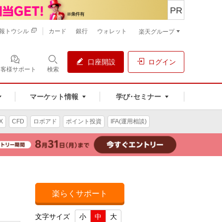
PR
報トウシル
カード
銀行
ウォレット
楽天グループ
口座開設
ログイン
お客様サポート
検索
マーケット情報
学び･セミナー
X
CFD
ロボアド
ポイント投資
IFA(運用相談)
楽らくサポート
文字サイズ
小
中
大