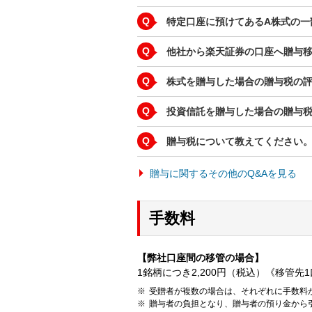
Q
特定口座に預けてあるA株式の一部（
Q
他社から楽天証券の口座へ贈与
Q
株式を贈与した場合の贈与税の
Q
投資信託を贈与した場合の贈与
Q
贈与税について教えてください
贈与に関するその他のQ&Aを見る
手数料
【弊社口座間の移管の場合】
1銘柄につき2,200円（税込）《移管先1
受贈者が複数の場合は、それぞれに手数料
贈与者の負担となり、贈与者の預り金から