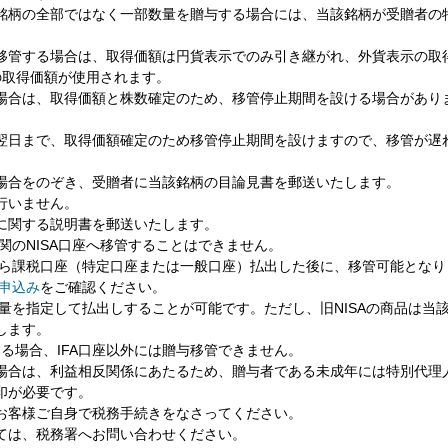
銘柄の全部ではなく一部数量を贈与する場合には、当該銘柄が受贈者の
。
移管する場合は、取得価額は円貨表示でのみ引き継がれ、外貨表示の取
の取得価額が使用されます。
場合は、取得価額と株数確定のため、移管停止期間を設ける場合があり
翌日まで、取得価額確定のため移管停止期間を設けますので、移管が遅
場合をのぞき、受贈者に当該銘柄の目論見書を郵送いたします。
行いません。
に関する説明書を郵送いたします。
機関のNISA口座へ移管することはできません。
座から課税口座（特定口座または一般口座）払出した後に、移管可能となり
し申込み
をご確認ください。
数量を指定して払出しすることが可能です。ただし、旧NISAの商品は当
します。
する場合、IFA口座以外には贈与移管できません。
場合は、利益相反関係にあたるため、贈与者である未成年には特別代理
印が必要です。
お客様ご自身で税務手続きをなさってください。
ては、税務署へお問い合わせください。