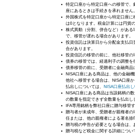
特定口座から特定口座への移管で、
座にあるときは手続きを承れません
外国株式を特定口座から特定口座に
は0となります。税金計算には円貨
株式異動（分割、併合など）がある
で、移管が遅れる場合があります。
投資信託は決算日から分配金支払日
合があります。
投資信託の移管の前に、他社移管の
債券の移管では、経過利子の調整を
債券移管の前に、受贈者に金融商品
NISA口座にある商品は、他の金融
他社へ移管する場合は、NISA口
払出しについては、
NISA口座払出
NISA口座にある商品は当該銘柄の
の数量を指定できず全数量を払出し
IFA専用銘柄を弊社口座に贈与移管
贈与者が未成年、受贈者が親権者の
任または、他の親権者による署名捺
贈与税の申告が必要となる場合は、
贈与税など税金に関する詳細につい