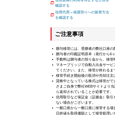
信用貸株の利用を停止する方法を
確認する
信用代用→保護預りへの振替方法
を確認する
ご注意事項
贈与移管には、受贈者の弊社口座の
贈与者の印鑑証明原本（発行から6
手数料は贈与者の預り金から、移管
マネーブリッジで自動入出金サービ
てください。また、移管が終わるま
移管手続き開始後の取消や売却注文
貸株中となっている株式は移管がで
さまご自身で弊社WEBサイトより
ら返却されていることが必要です。
信用取引など保証金（証拠金）取引
ない場合がございます。
一般口座から一般口座に移管する場
日終値を取得価額として移管処理い