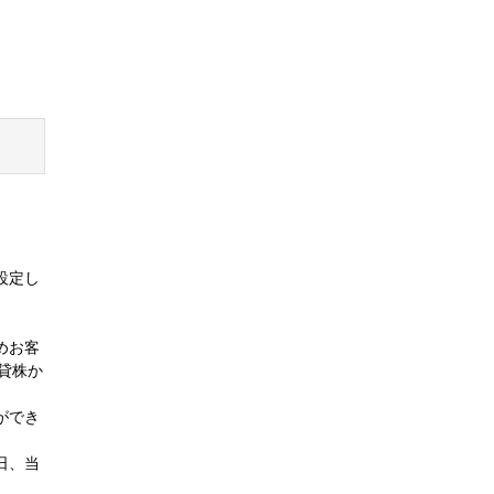
設定し
めお客
貸株か
ができ
日、当