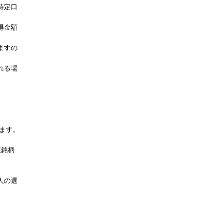
特定口
得金額
ますの
れる場
ます。
該銘柄
人の選