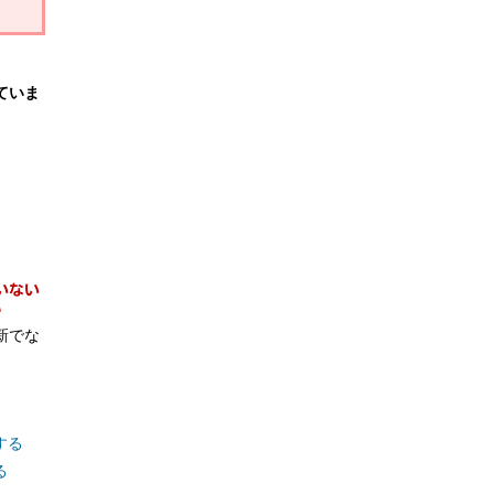
ていま
新でな
する
る