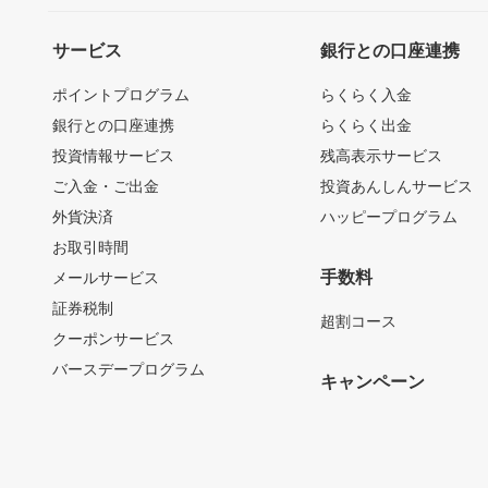
サービス
銀行との口座連携
ポイントプログラム
らくらく入金
銀行との口座連携
らくらく出金
投資情報サービス
残高表示サービス
ご入金・ご出金
投資あんしんサービス
外貨決済
ハッピープログラム
お取引時間
手数料
メールサービス
証券税制
超割コース
クーポンサービス
バースデープログラム
キャンペーン