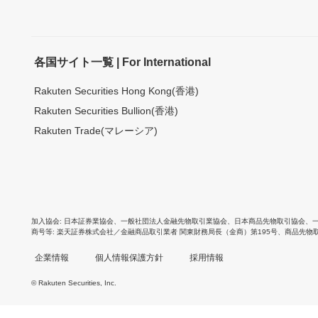
各国サイト一覧 | For International
Rakuten Securities Hong Kong(香港)
Rakuten Securities Bullion(香港)
Rakuten Trade(マレーシア)
加入協会
日本証券業協会
、
一般社団法人金融先物取引業協会
、
日本商品先物取引協会
、
商号等
楽天証券株式会社／金融商品取引業者 関東財務局長（金商）第195号、商品先物
企業情報
個人情報保護方針
採用情報
© Rakuten Securities, Inc.