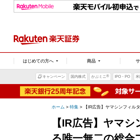
はじめての方へ
商品
®
キャンペーン
国内株式
かぶミニ
IPO・PO
米
ホーム
>
特集
>
【IR広告】ヤマシンフィル
【IR広告】ヤマ
る唯一無二の総合