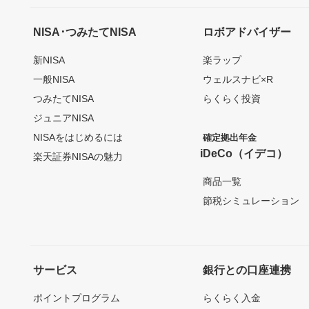
NISA･つみたてNISA
ロボアドバイザー
新NISA
楽ラップ
一般NISA
ウェルスナビ×R
つみたてNISA
らくらく投資
ジュニアNISA
NISAをはじめるには
確定拠出年金
iDeCo（イデコ）
楽天証券NISAの魅力
商品一覧
節税シミュレーション
サービス
銀行との口座連携
ポイントプログラム
らくらく入金