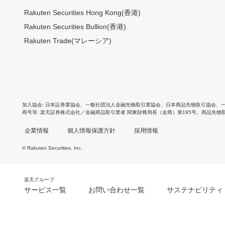
Rakuten Securities Hong Kong(香港)
Rakuten Securities Bullion(香港)
Rakuten Trade(マレーシア)
加入協会
日本証券業協会
、
一般社団法人金融先物取引業協会
、
日本商品先物取引協会
、
商号等
楽天証券株式会社／金融商品取引業者 関東財務局長（金商）第195号、商品先物
企業情報
個人情報保護方針
採用情報
© Rakuten Securities, Inc.
楽天グループ
サービス一覧
お問い合わせ一覧
サステナビリティ