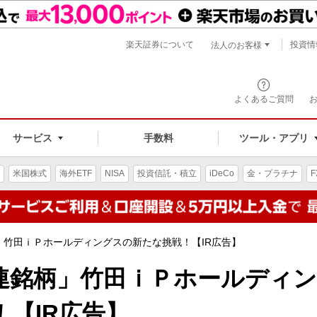
楽天証券について
投資情
法人のお客様
よくあるご質問
手数料
サービス
ツール・アプリ
米国株式
海外ETF
NISA
投資信託・積立
iDeCo
金・プラチナ
F
」竹田ｉＰホールディングスの新たな挑戦！【IR広告】
連銘柄」竹田ｉＰホールディ
【IR広告】