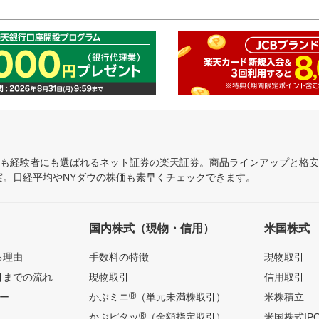
にも経験者にも選ばれるネット証券の楽天証券。商品ラインアップと格
充実。日経平均やNYダウの株価も素早くチェックできます。
国内株式（現物・信用）
米国株式
る理由
手数料の特徴
現物取引
引までの流れ
現物取引
信用取引
®
ー
かぶミニ
（単元未満株取引）
米株積立
®
ん
かぶピタッ
（金額指定取引）
米国株式IP