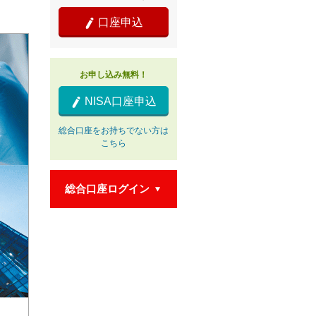
口座申込

お申し込み無料！
NISA口座申込

総合口座をお持ちでない方は
こちら
総合口座ログイン
