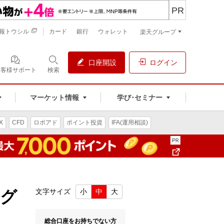
PR
報トウシル
カード
銀行
ウォレット
楽天グループ
口座開設
ログイン
お客様サポート
検索
マーケット情報
学び･セミナー
X
CFD
ロボアド
ポイント投資
IFA(運用相談)
ング
文字サイズ
小
中
大
総合口座をお持ちでない方