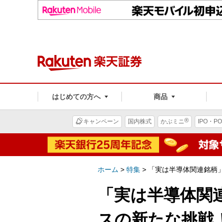
はじめての方へ
商品
®
キャンペーン
国内株式
かぶミニ
IPO・PO
ホーム
>
特集
>
「実は半導体関連銘柄
「実は半導体関
スの新たな挑戦！