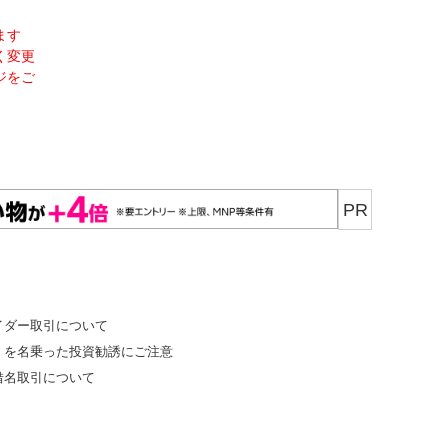
ます
く変更
ジをご
PR
イダー取引について
」を名乗った投資勧誘にご注意
借名取引について