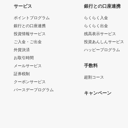
サービス
銀行との口座連携
ポイントプログラム
らくらく入金
銀行との口座連携
らくらく出金
投資情報サービス
残高表示サービス
ご入金・ご出金
投資あんしんサービス
外貨決済
ハッピープログラム
お取引時間
手数料
メールサービス
証券税制
超割コース
クーポンサービス
バースデープログラム
キャンペーン