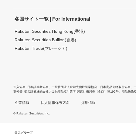
各国サイト一覧 | For International
Rakuten Securities Hong Kong(香港)
Rakuten Securities Bullion(香港)
Rakuten Trade(マレーシア)
加入協会
日本証券業協会
、
一般社団法人金融先物取引業協会
、
日本商品先物取引協会
、
商号等
楽天証券株式会社／金融商品取引業者 関東財務局長（金商）第195号、商品先物
企業情報
個人情報保護方針
採用情報
© Rakuten Securities, Inc.
楽天グループ