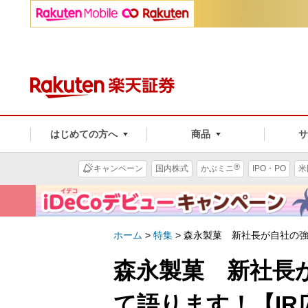
はじめての方へ
商品
®
キャンペーン
国内株式
かぶミニ
IPO・PO
米
ホーム
>
特集
>
森永製菓 新社長が自社の強
森永製菓 新社長
て語ります！【IR