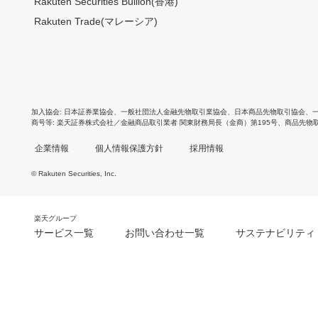
Rakuten Securities Bullion(香港)
Rakuten Trade(マレーシア)
加入協会
日本証券業協会
、
一般社団法人金融先物取引業協会
、
日本商品先物取引協会
、
商号等
楽天証券株式会社／金融商品取引業者 関東財務局長（金商）第195号、商品先物
企業情報
個人情報保護方針
採用情報
© Rakuten Securities, Inc.
楽天グループ
サービス一覧
お問い合わせ一覧
サステナビリティ