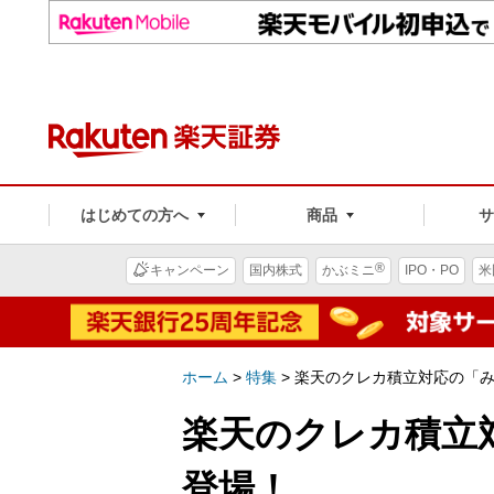
はじめての方へ
商品
®
キャンペーン
国内株式
かぶミニ
IPO・PO
米
ホーム
>
特集
>
楽天のクレカ積立対応の「
楽天のクレカ積立
登場！