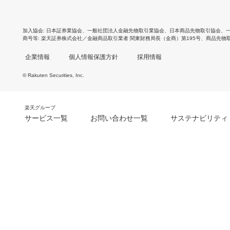
加入協会
日本証券業協会
、
一般社団法人金融先物取引業協会
、
日本商品先物取引協会
、
商号等
楽天証券株式会社／金融商品取引業者 関東財務局長（金商）第195号、商品先物
企業情報
個人情報保護方針
採用情報
© Rakuten Securities, Inc.
楽天グループ
サービス一覧
お問い合わせ一覧
サステナビリティ