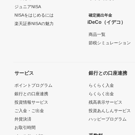
ジュニアNISA
NISAをはじめるには
確定拠出年金
iDeCo（イデコ）
楽天証券NISAの魅力
商品一覧
節税シミュレーション
サービス
銀行との口座連携
ポイントプログラム
らくらく入金
銀行との口座連携
らくらく出金
投資情報サービス
残高表示サービス
ご入金・ご出金
投資あんしんサービス
外貨決済
ハッピープログラム
お取引時間