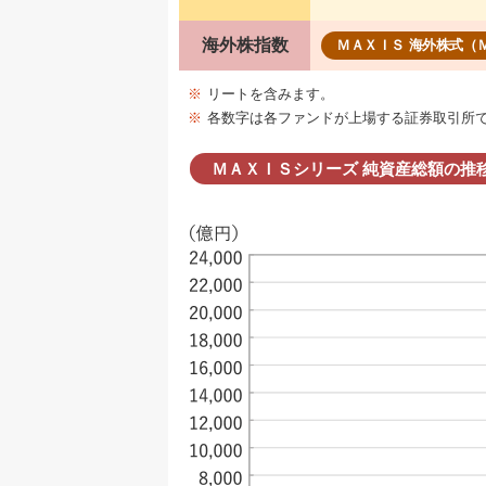
海外株指数
ＭＡＸＩＳ 海外株式（
※
リートを含みます。
※
各数字は各ファンドが上場する証券取引所
ＭＡＸＩＳシリーズ 純資産総額の推