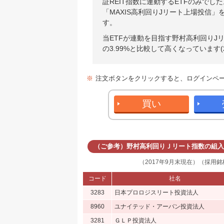
証REIT指数に連動するETFのみで
「MAXIS高利回りJリート上場投信
す。
当ETFが連動を目指す野村高利回りJリー
の3.99%と比較して高くなっています(2
※
注文ボタンをクリックすると、ログインペ
買い
（ご参考）野村高利回りＪリート指数の組入
（2017年9月末現在）（採用銘
コード
社名
3283
日本プロロジスリート投資法人
8960
ユナイテッド・アーバン投資法人
3281
ＧＬＰ投資法人