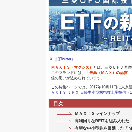
X（旧Twitter）
ＭＡＸＩＳ（マクシス）
とは、三菱ＵＦＪ国際
このブランドには、
「最高（ＭＡＸ）の品質」
信の思いが込められています。
この特集ページでは、2017年10月11日に東
ＡＸＩＳ ＪＰＸ 日経中小型株指数上場投信（14
目次
ＭＡＸＩＳラインナップ
高利回りなREITを組み入れた
有望な中小型株を厳選した「Ｍ