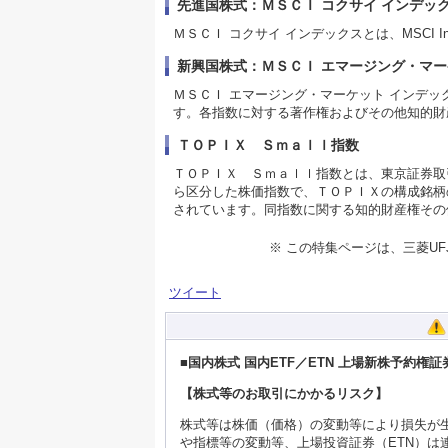
先進国株式：ＭＳＣＩ コクサイ インデッ
ＭＳＣＩ コクサイ インデックスとは、MSCI
新興国株式：ＭＳＣＩ エマージング・マー
ＭＳＣＩ エマージング・マーケット インデック
す。各指数に対する著作権およびその他知的財産権
ＴＯＰＩＸ Ｓｍａｌｌ指数
ＴＯＰＩＸ Ｓｍａｌｌ指数とは、東京証券取
ら区分した株価指数で、ＴＯＰＩＸの構成銘柄
されています。同指数に関する知的財産権その
※ この特集ページは、三菱U
ツイート
■国内株式 国内ETF／ETN 上場新株予約権
【株式等のお取引にかかるリスク】
株式等は株価（価格）の変動等により損失が生
や指標等の変動等、上場投資証券（ETN）