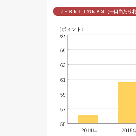
Ｊ－ＲＥＩＴのＥＰＳ（一口当たり