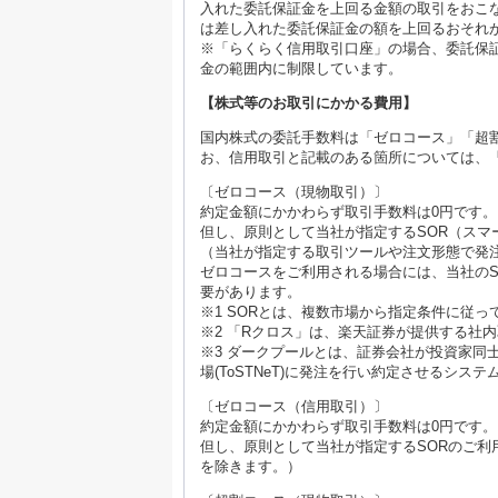
入れた委託保証金を上回る金額の取引をおこ
は差し入れた委託保証金の額を上回るおそれ
※「らくらく信用取引口座」の場合、委託保証
金の範囲内に制限しています。
【株式等のお取引にかかる費用】
国内株式の委託手数料は「ゼロコース」「超
お、信用取引と記載のある箇所については、
〔ゼロコース（現物取引）〕
約定金額にかかわらず取引手数料は0円です。
但し、原則として当社が指定するSOR（スマ
（当社が指定する取引ツールや注文形態で発
ゼロコースをご利用される場合には、当社のS
要があります。
※1 SORとは、複数市場から指定条件に従
※2 「Rクロス」は、楽天証券が提供する社
※3 ダークプールとは、証券会社が投資家同
場(ToSTNeT)に発注を行い約定させるシス
〔ゼロコース（信用取引）〕
約定金額にかかわらず取引手数料は0円です。
但し、原則として当社が指定するSORのご
を除きます。）