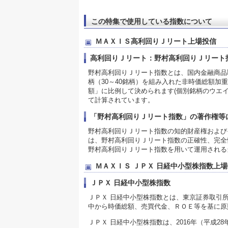
この特集で使用している指数について
ＭＡＸＩＳ高利回りＪリート上場投信
高利回りＪリート：野村高利回りＪリート
野村高利回りＪリート指数とは、国内金融商品
柄（30～40銘柄）を組み入れた非時価総額
額」に比例して決められます(個別銘柄のウエイトの
て計算されています。
「野村高利回りＪリート指数」の著作権等
野村高利回りＪリート指数の知的財産権および
は、野村高利回りＪリート指数の正確性、完全
野村高利回りＪリート指数を用いて運用される
ＭＡＸＩＳ ＪＰＸ 日経中小型株指数上
ＪＰＸ 日経中小型株指数
ＪＰＸ 日経中小型株指数とは、東京証券取引
中から時価総額、売買代金、ＲＯＥ等を基に原
ＪＰＸ 日経中小型株指数は、2016年（平成28