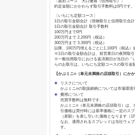
〔超割コース 大口優遇（信用取引）〕
約定金額にかかわらず取引手数料は0円です。
〔いちにち定額コース〕
1日の取引金額合計（現物取引と信用取引合
1日の取引金額合計 取引手数料
100万円まで0円
200万円まで 2,200円（税込）
300万円まで 3,300円（税込）
以降、100万円増えるごとに1,100円（税込）
※1日の取引金額合計は、前営業日の夜間取
※一般信用取引における返済期日が当日の「
らのお取引は、いちにち定額コースの取引金
【かぶミニ
（単元未満株の店頭取引）にか
®
リスクについて
かぶミニ
の取扱銘柄については市場環境
®
費用について
売買手数料は無料です。
かぶミニ
（単元未満株の店頭取引）は、
®
引価格は買付時には基準価格に一定のスプ
（差額）を差し引いた価格となります（1
なお、適用されるスプレッドは当社ウェブ
す。