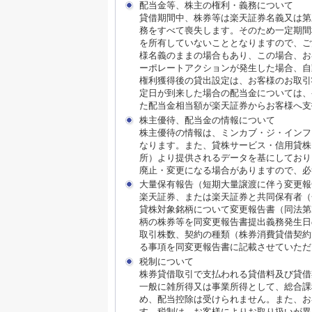
配当金等、株主の権利・義務について
貸借期間中、株券等は楽天証券名義又は第
務をすべて喪失します。そのため一定期間
を所有していないこととなりますので、ご
様名義のままの場合もあり、この場合、お
ーポレートアクションが発生した場合、自
権利獲得後の貸出設定は、お客様のお取引
定日が到来した場合の配当金については、
た配当金相当額が楽天証券からお客様へ支
株主優待、配当金の情報について
株主優待の情報は、ミンカブ・ジ・インフ
なります。また、貸株サービス・信用貸株内における
所）より提供されるデータを基にしており
廃止・変更になる場合がありますので、必
大量保有報告（短期大量譲渡に伴う変更報
楽天証券、または楽天証券と共同保有者（
貸株対象銘柄について変更報告書（同法第
柄の株券等を同変更報告書提出義務発生日
取引株数、契約の種類（株券消費貸借契約
る事項を同変更報告書に記載させていただ
税制について
株券貸借取引で支払われる貸借料及び貸借
一般に雑所得又は事業所得として、総合課
め、配当控除は受けられません。また、お
す。税制は、お客様によりお取り扱いが異