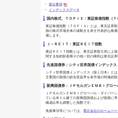
算出要領
インデックスデータ
国内株式、ＴＯＰＩＸ：東証株価指数（Ｔ
東証株価指数（ＴＯＰＩＸ）とは、東京証券取
国の株式市場全体の値動きを表す代表的な株価
属します。
Ｊ－ＲＥＩＴ：東証ＲＥＩＴ指数
東証ＲＥＩＴ指数とは、東京証券取引所に上場
関する知的財産権その他一切の権利は東京証券
先進国債券：シティ世界国債インデックス
シティ世界国債インデックス（除く日本）とは、Ci
主要国の国債の総合収益率を各市場の時価総額
新興国債券：ＪＰモルガンＥＭＢＩグロー
ＪＰモルガンＥＭＢＩグローバル・ダイバーシフ
ている米ドル建ての新興国国債および国債に準
構成比率を調整した指数です。
免責事項等については、
委託会社のホームペー