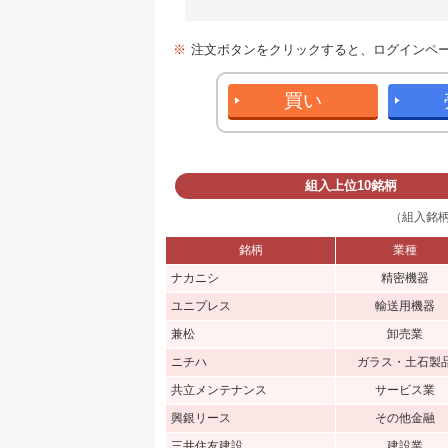
※
注文ボタンをクリックすると、ログインペ
買い
組入上位10銘柄
（組入銘柄
銘柄
業種
ナカニシ
精密機器
ユニプレス
輸送用機器
兼松
卸売業
ニチハ
ガラス・土石製
共立メンテナンス
サービス業
興銀リース
その他金融
三井住友建設
建設業