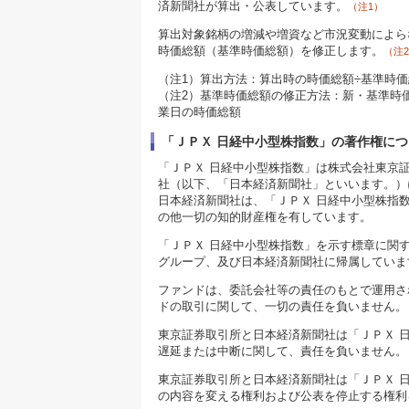
済新聞社が算出・公表しています。
（注1）
算出対象銘柄の増減や増資など市況変動によら
時価総額（基準時価総額）を修正します。
（注
（注1）算出方法：算出時の時価総額÷基準時価総額
（注2）基準時価総額の修正方法：新・基準時価
業日の時価総額
「ＪＰＸ 日経中小型株指数」の著作権につ
「ＪＰＸ 日経中小型株指数」は株式会社東京
社（以下、「日本経済新聞社」といいます。）
日本経済新聞社は、「ＪＰＸ 日経中小型株指
の他一切の知的財産権を有しています。
「ＪＰＸ 日経中小型株指数」を示す標章に関
グループ、及び日本経済新聞社に帰属していま
ファンドは、委託会社等の責任のもとで運用さ
ドの取引に関して、一切の責任を負いません。
東京証券取引所と日本経済新聞社は「ＪＰＸ 
遅延または中断に関して、責任を負いません。
東京証券取引所と日本経済新聞社は「ＪＰＸ 
の内容を変える権利および公表を停止する権利