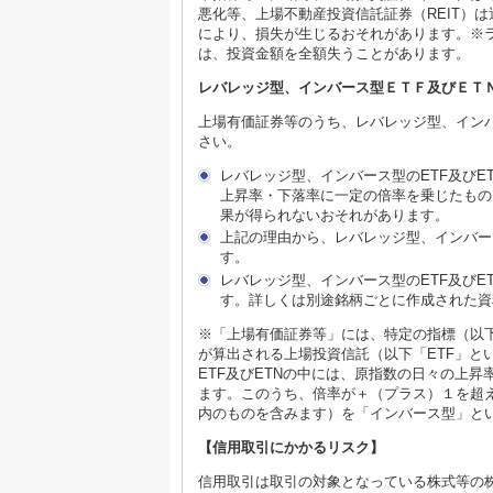
悪化等、上場不動産投資信託証券（REIT）
により、損失が生じるおそれがあります。※
は、投資金額を全額失うことがあります。
レバレッジ型、インバース型ＥＴＦ及びＥＴ
上場有価証券等のうち、レバレッジ型、インバ
さい。
レバレッジ型、インバース型のETF及び
上昇率・下落率に一定の倍率を乗じたもの
果が得られないおそれがあります。
上記の理由から、レバレッジ型、インバー
す。
レバレッジ型、インバース型のETF及び
す。詳しくは別途銘柄ごとに作成された資
※「上場有価証券等」には、特定の指標（以
が算出される上場投資信託（以下「ETF」と
ETF及びETNの中には、原指数の日々の上
ます。このうち、倍率が＋（プラス）１を超
内のものを含みます）を「インバース型」と
【信用取引にかかるリスク】
信用取引は取引の対象となっている株式等の