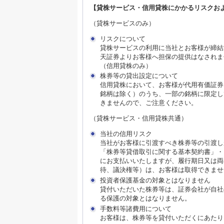
【貸株サービス・信用貸株にかかるリスクお
（貸株サービスのみ）
リスクについて
貸株サービスの利用に当社とお客様が締結
天証券よりお客様へ担保の提供はなされま
（信用貸株のみ）
株券等の貸出設定について
信用貸株において、お客様が代用有価証券
銘柄は除く）のうち、一部の銘柄に限定し
きませんので、ご注意ください。
（貸株サービス・信用貸株共通）
当社の信用リスク
当社がお客様に引渡すべき株券等の引渡し
「株券等貸借取引に関する基本契約書」・
にお支払いいたしますが、履行期日又は両
待、議決権等）は、お客様は取得できませ
投資者保護基金の対象とはなりません
貸付いただいた株券等は、証券会社が自社
る保護の対象とはなりません。
手数料等諸費用について
お客様は、株券等を貸付いただくにあたり