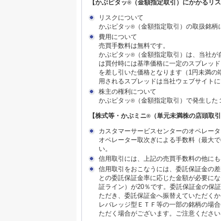
【かぶピタッ
（金額指定取引）にかかるリス
®
リスクについて
かぶピタッ
（金額指定取引）の取扱銘柄
®
費用について
売買手数料は無料です。
かぶピタッ
（金額指定取引）は、当社が
®
は買付時には基準価格に一定のスプレッド
を差し引いた価格となります（1円未満の
用されるスプレッドは当社ウェブサイトに
株主の権利について
かぶピタッ
（金額指定取引）で発生した
®
【株式等・かぶミニ
（単元未満株の店頭取引
®
カスタマーサービスセンターのオペレータ
オペレーター取次ぎによる手数料（最大で
い。
信用取引には、上記の売買手数料の他にも
信用取引をおこなうには、委託保証金の差
との委託保証金率に応じた金額が必要にな
証ライン）が20％です。委託保証金の保
ただき、委託保証金へ振替えていただくか
レバレッジ型ＥＴＦ等の一部の銘柄の場合
ただく場合がございます。ご注意ください