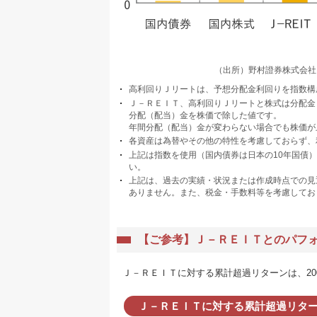
（出所）野村證券株式会社
高利回りＪリートは、予想分配金利回りを指数構
Ｊ－ＲＥＩＴ、高利回りＪリートと株式は分配金
分配（配当）金を株価で除した値です。
年間分配（配当）金が変わらない場合でも株価が
各資産は為替やその他の特性を考慮しておらず、
上記は指数を使用（国内債券は日本の10年国債
い。
上記は、過去の実績・状況または作成時点での見
ありません。また、税金・手数料等を考慮してお
【ご参考】Ｊ－ＲＥＩＴとのパフ
Ｊ－ＲＥＩＴに対する累計超過リターンは、20
Ｊ－ＲＥＩＴに対する累計超過リタ