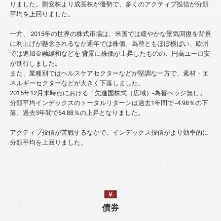
りました。割安株より成長株が優勢で、多くのアクティブ投信が分類
平均を上回りました。
一方、 2015年の世界の株式市場は、米国では緩やかな景気回復を背景
に利上げが懸念されるなか通年では株価、為替ともほぼ横ばい、欧州
では追加金融緩和などを 背景に株価が上昇したものの、円高ユーロ安
が進行しました。
また、業種別ではヘルスケアセクターなどが堅調な一方で、素材・エ
ネルギーセクターなどが大きく下落しました。
2015年12月末時点における「先進国株式（広域）-為替ヘッジ無し」
分類平均インデックスのトータルリターンは過去1年間で -4.98％の下
落、過去3年間で64.88％の上昇となりました。
アクティブ投信が苦戦するなかで、インデックス投信がより効率的に
分類平均を上回りました。
債券