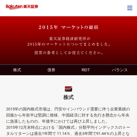
Tog
navi
株式
債券
REIT
バランス
株式
2015年の国内株式市場は、円安やインバウンド需要に伴う企業業績の
回復から年前半は堅調に推移、中国経済に対する先行き懸念から年央
に急落したものの、年後半にかけては再び上昇しました。
2015年12月末時点における「国内株式」分類平均インデックスのトー
タルリターンは過去1年間で 11.14％、過去3年間で91.44％の上昇とな