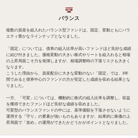
バランス
複数の資産を組入れたバランス型ファンドは、固定、変動ともにバラ
エティ豊かなラインナップとなりました。
「固定」については、債券の組入比率が高いファ ンドほど良好な成績
に結び付きました。価格変動の大きい株式やリートを組入れると相場
の上昇局面こそ力を発揮しますが、相場調整時の下落リスクも大きく
なります。
こうした理由から、資産配分に大きな変動のない「固定」では、3年
間でみると債券中心のファンドの方が安定した成績を収める結果とな
りました。
一方、「可変」については、機動的に株式の組入比率を調整し、収益
を獲得できたファンドほど良好な成績を収めました。
可変型のバランスファンドの中には、基準価額を下落させないように
運用する「守り」の要素が強いものもありますが、結果的に株価の上
昇局面で「攻め」の運用ができたかどうかがポイントとなりました。