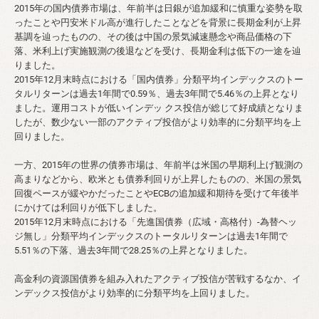
2015年の国内債券市場は、年前半は日銀が追加緩和に慎重な姿勢を取
ったことや円安米ドル高が進行したことなどを背景に長期金利が上昇
基調を辿ったものの、その後は中国の景気減速懸念や商品価格の下
落、米利上げ実施観測の後退などを受け、長期金利は低下の一途を辿
りました。
2015年12月末時点における「国内債券」分類平均インデックスのトー
タルリターンは過去1年間で0.59％、過去3年間で5.46％の上昇となり
ました。運用コストが低いインデッ クス投信が総じて好成績となりま
したが、数少ない一部のアクティブ投信がより効率的に分類平均を上
回りました。
一方、2015年の世界の債券市場は、年前半は米国の早期利上げ観測の
高まりなどから、欧米とも債券利回りが上昇したものの、米国の景気
回復ペースが緩やかだったことやECBの追加緩和期待を受けて年後半
にかけては利回りが低下しました。
2015年12月末時点における「先進国債券（広域・高格付）-為替ヘッ
ジ無し」分類平均インデックスのトータルリターンは過去1年間で
5.51％の下落、過去3年間で28.25％の上昇となりました。
高金利の資源国債券を組み入れたアクティブ投信が苦戦するなか、イ
ンデックス投信がより効率的に分類平均を上回りました。