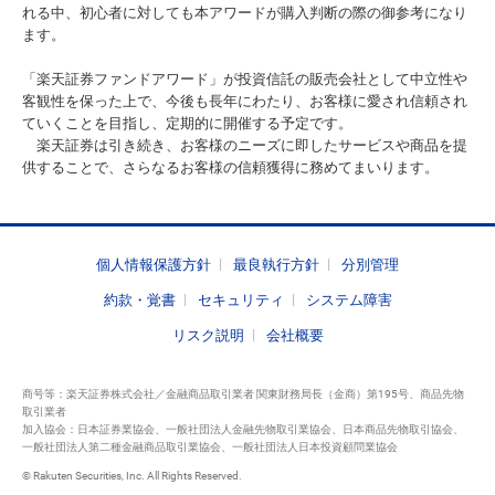
れる中、初心者に対しても本アワードが購入判断の際の御参考になり
ます。
「楽天証券ファンドアワード」が投資信託の販売会社として中立性や
客観性を保った上で、今後も長年にわたり、お客様に愛され信頼され
ていくことを目指し、定期的に開催する予定です。
楽天証券は引き続き、お客様のニーズに即したサービスや商品を提
供することで、さらなるお客様の信頼獲得に務めてまいります。
個人情報保護方針
最良執行方針
分別管理
約款・覚書
セキュリティ
システム障害
リスク説明
会社概要
商号等：楽天証券株式会社／金融商品取引業者 関東財務局長（金商）第195号、商品先物
取引業者
加入協会：日本証券業協会、一般社団法人金融先物取引業協会、日本商品先物取引協会、
一般社団法人第二種金融商品取引業協会、一般社団法人日本投資顧問業協会
© Rakuten Securities, Inc. All Rights Reserved.