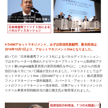
※ DIAMアセットマネジメント、みずほ投信投資顧問、新光投信は、
2016年10月1日より、アセットマネジメントOneとなりました。
続いての「日本株優秀ファンド３社によるパネルディスカッション」
ではモデレーターを務めたナビゲータープラットフォーム取締役アナ
リスト兼Longine編集委員長の泉田良輔氏を中心に、これからの投資
信託のあり方について議論が交わされました。パネリストとしてはア
セットマネジメントOne（旧DIAMアセットマネジメント）株式運用部
ファンドマネージャー酒井義隆氏、スパークス・アセット・マネジメ
ントのファンドマネージャー清水裕氏、日興アセットマネジメントの
リテール事業本部戦略担当の森口雅文氏が御登壇されました。