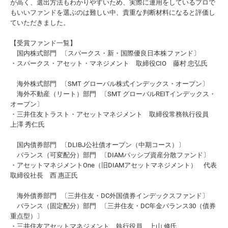
が高く、選出方法もわかりやすいため、実際に運用をしているプロで
もいいファンドを選ぶのは難しい中、貴重な判断材料になると評価し
ていただきました。
【受賞ファンド一覧】
国内株式部門 〔スパークス・新・国際優良日本株ファンド〕
・スパークス・アセット・マネジメント 取締役CIO 藤村 忠弘氏
海外株式部門 〔SMT グローバル株式インデックス・オープン〕
海外不動産（リート）部門 〔SMT グローバルREITインデックス・
オープン〕
・三井住友トラスト・アセットマネジメント 取締役常務執行役員
上澤 秀仁氏
国内債券部門 〔DLIBJ公社債オープン（中期コース）〕
バランス（可変配分）部門 〔DIAMパッシブ資産分散ファンド〕
・アセットマネジメントOne（旧DIAMアセットマネジメント） 代表
取締役社長 西 惠正氏
海外債券部門 〔三井住友・DC外国債券インデックスファンド〕
バランス（固定配分）部門 〔三井住友・DC年金バランス30（債券
重点型）〕
・三井住友アセットマネジメント 執行役員 上山 修氏