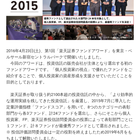
2016年4月23日(土)、第1回「楽天証券ファンドアワード」を東京・ベ
ルサール新宿セントラルパークで開催いたしました。
今回のアワードは、投資信託の販売会社が主体となり選出する初の
ファンドアワードです。「個人投資家の視点」で優れたファンドをご
紹介することで、個人投資家の資産形成を支援させていただくことを
目的としております。
楽天証券が取り扱う約2100本超の投資信託の中から、「より効率的
な運用実績を残してきた投資信託」を厳選し、2015年7月に導入した
定量評価指標「ファンドスコア」を用いて、8つのカテゴリーの表彰
部門から各3ファンド、計24ファンドを選出し、さらにそこから個人
投資家、FP、楽天証券投信諮問委員会の投票によって表彰部門ごとに
１ファンド、計８ファンドが最優秀ファンドとして選出されました。
※ 投信評価諮問委員会は一定の役割を終えましたため2019年6月をも
ちまして解散いたしました。