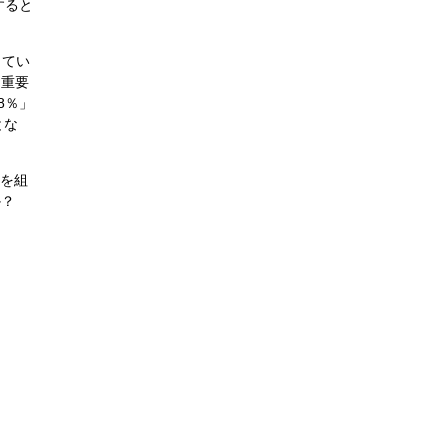
すると
ってい
も重要
8％」
とな
Tを組
か？