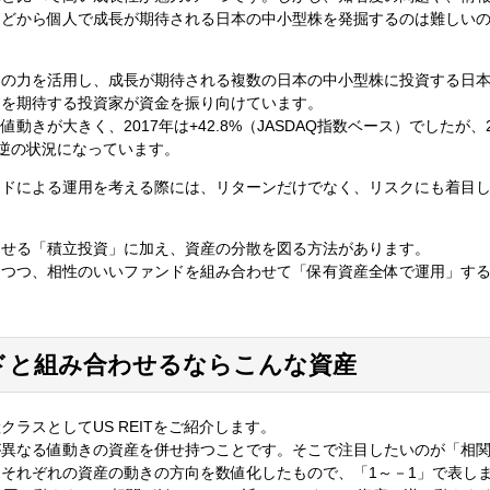
などから個人で成長が期待される日本の中小型株を発掘するのは難しい
ロの力を活用し、成長が期待される複数の日本の中小型株に投資する日
ンを期待する投資家が資金を振り向けています。
きが大きく、2017年は+42.8%（JASDAQ指数ベース）でしたが、2
年と逆の状況になっています。
ンドによる運用を考える際には、リターンだけでなく、リスクにも着目
させる「積立投資」に加え、資産の分散を図る方法があります。
しつつ、相性のいいファンドを組み合わせて「保有資産全体で運用」す
ンドと組み合わせるならこんな資産
ラスとしてUS REITをご紹介します。
が異なる値動きの資産を併せ持つことです。そこで注目したいのが「相
それぞれの資産の動きの方向を数値化したもので、「1～－1」で表し