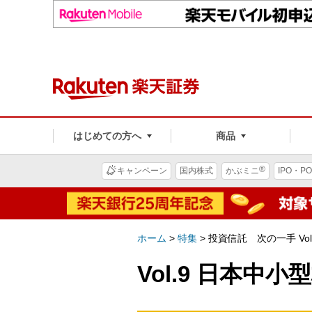
はじめての方へ
商品
®
キャンペーン
国内株式
かぶミニ
IPO・PO
ホーム
>
特集
>
投資信託 次の一手 Vo
Vol.9 日本