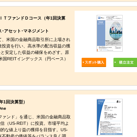
ＩＴファンドＤコース（年1回決算
･アセット･マネジメント
じて、米国の金融商品取引所に上場され
分散投資を行い、高水準の配当収益の獲
長と安定した収益の確保をめざす。原
米国REITインデックス（円ベース）
年1回決算型）
ne
ザーファンド」を通じ、米国の金融商品取
（US-REIT）に投資。市場平均よ
的な値上り益の獲得を目指す。US-
保有不動産の価値等をバランス良く調