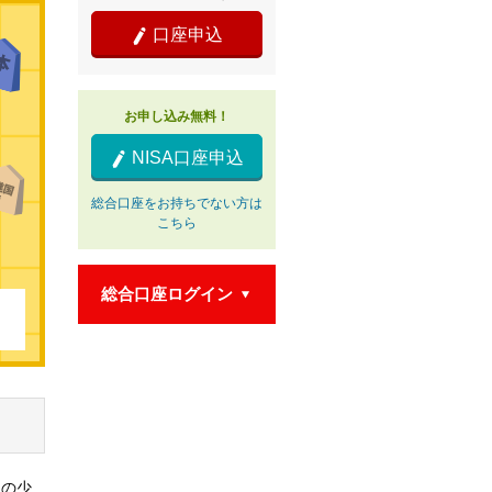
口座申込

お申し込み無料！
NISA口座申込

総合口座をお持ちでない方は
こちら
総合口座ログイン

報の少