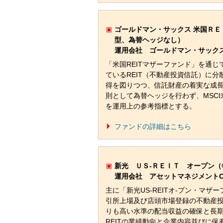
ゴールドマン・サックス 米国ＲＥ
型、為替ヘッジなし）
運用会社 ゴールドマン・サックス
「米国REITマザーファンド」を通
ているREIT（不動産投資信託）に
得を図りつつ、信託財産の着実な成
則として為替ヘッジを行わず、MSCI
を運用上の参考指標とする。
ファンドの詳細はこちら
新光 ＵＳ-ＲＥＩＴ オープン（
運用会社 アセットマネジメントO
主に「新光US-REITオ-プン・マ
引所上場及び店頭市場登録の不動産投信
りも高い水準の配当収益の確保と長期
REITの業績動向と企業内容並びに