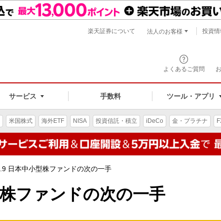
楽天証券について
投資情
法人のお客様
よくあるご質問
手数料
サービス
ツール・アプリ
米国株式
海外ETF
NISA
投資信託・積立
iDeCo
金・プラチナ
F
l.9 日本中小型株ファンドの次の一手
中小型株ファンドの次の一手