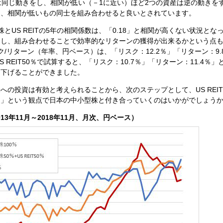
は同じ動きをし、相関が低い（－1に近い）ほど2つの資産は逆の動きを
は、相関が低いもの同士を組み合わせると良いとされています。
とUS REITの5年の相関係数は、「0.18」と相関が高くない状況とな
目し、組み合わせることで効率的なリターンの獲得が出来るかという点
/リターン（年率、円ベース）は、「リスク：12.2％」「リターン：9.
REIT50％で試算すると、「リスク：10.7％」「リターン：11.4％」
き下げることができました。
への投資は有効と考えられることから、次のステップとして、US REI
用」という観点で日本の中小型株と付き合っていくのはいかがでしょう
3年11月～2018年11月、月次、円ベース）