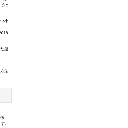
のでは
本中小
018
した運
る方法
関係
ます。