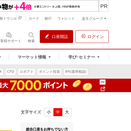
PR
報トウシル
カード
銀行
ウォレット
楽天グループ
口座開設
ログイン
お客様サポート
検索
マーケット情報
学び･セミナー
X
CFD
ロボアド
ポイント投資
IFA(運用相談)
文字サイズ
小
中
大
総合口座をお持ちでない方