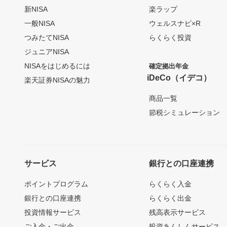
新NISA
楽ラップ
一般NISA
ウェルスナビ×R
つみたてNISA
らくらく投資
ジュニアNISA
NISAをはじめるには
確定拠出年金
iDeCo（イデコ）
楽天証券NISAの魅力
商品一覧
節税シミュレーション
サービス
銀行との口座連携
ポイントプログラム
らくらく入金
銀行との口座連携
らくらく出金
投資情報サービス
残高表示サービス
ご入金・ご出金
投資あんしんサービス