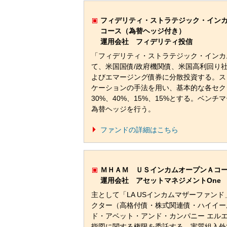
フィデリティ・ストラテジック・イン
コース（為替ヘッジ付き）
運用会社 フィデリティ投信
「フィデリティ・ストラテジック・インカ
て、米国国債/政府機関債、米国高利回り
よびエマージング債券に分散投資する。ス
ケーションの手法を用い、基本的な各セク
30%、40%、15%、15%とする。ベン
為替ヘッジを行う。
ファンドの詳細はこちら
ＭＨＡＭ ＵＳインカムオープンＡコ
運用会社 アセットマネジメントOne
主として「LA USインカムマザーファン
クター（高格付債・株式関連債・ハイイー
ド・アベット・アンド・カンパニー エル
指図に関する権限を委託する。実質組入外