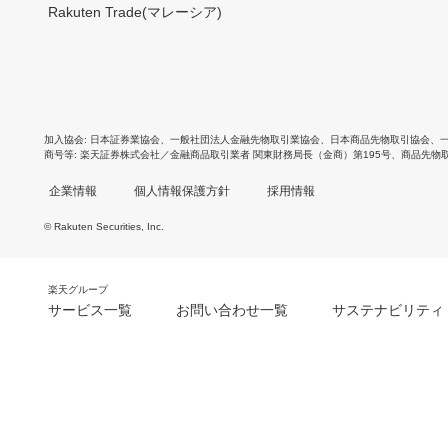
Rakuten Trade(マレーシア)
加入協会
日本証券業協会
、
一般社団法人金融先物取引業協会
、
日本商品先物取引協会
、
商号等
楽天証券株式会社／金融商品取引業者 関東財務局長（金商）第195号、商品先物
企業情報
個人情報保護方針
採用情報
© Rakuten Securities, Inc.
楽天グループ
サービス一覧
お問い合わせ一覧
サステナビリティ