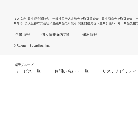
加入協会
日本証券業協会
、
一般社団法人金融先物取引業協会
、
日本商品先物取引協会
、
商号等
楽天証券株式会社／金融商品取引業者 関東財務局長（金商）第195号、商品先物
企業情報
個人情報保護方針
採用情報
© Rakuten Securities, Inc.
楽天グループ
サービス一覧
お問い合わせ一覧
サステナビリティ