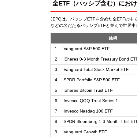
全ETF（パッシブ含む）に
JEPQは、パッシブETFを含めた全ETFの中
などの名だたるパッシブETFと並んで世界
銘柄
1
Vanguard S&P 500 ETF
2
iShares 0-3 Month Treasury Bond ET
3
Vanguard Total Stock Market ETF
4
SPDR Portfolio S&P 500 ETF
5
iShares Bitcoin Trust ETF
6
Invesco QQQ Trust Series 1
7
Invesco Nasdaq 100 ETF
8
SPDR Bloomberg 1-3 Month T-Bill ET
9
Vanguard Growth ETF