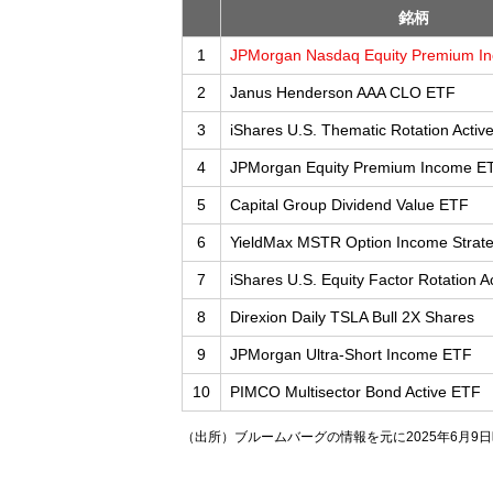
銘柄
1
JPMorgan Nasdaq Equity Premium I
2
Janus Henderson AAA CLO ETF
3
iShares U.S. Thematic Rotation Activ
4
JPMorgan Equity Premium Income E
5
Capital Group Dividend Value ETF
6
YieldMax MSTR Option Income Strat
7
iShares U.S. Equity Factor Rotation A
8
Direxion Daily TSLA Bull 2X Shares
9
JPMorgan Ultra-Short Income ETF
10
PIMCO Multisector Bond Active ETF
（出所）ブルームバーグの情報を元に2025年6月9日