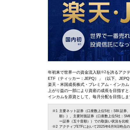
年初来で世界一の資金流入額
※2
を誇るアクテ
ETF（ティッカー：JEPQ）」（以下、JE
楽天・米国成長株式・プレミアム・インカム・
上がり益の一部により資産の成長を目指すと
インカムを原資として、毎月分配を目指しま
主要ネット証券（口座数上位5社：SBI 証券
順））、主要対面証券（口座数上位5社：SMB
ー証券（五十音順））での取扱い状況を比較（
アクティブETFにおいて2025年6月9日