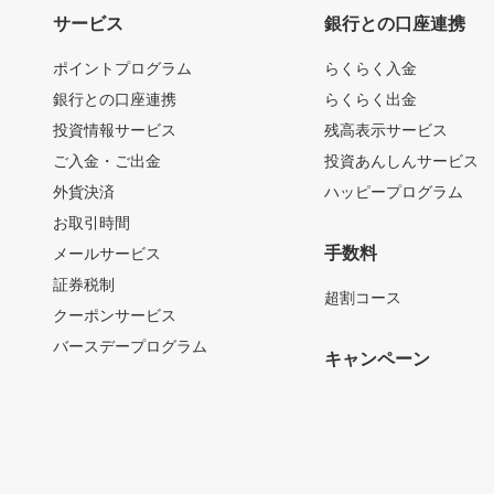
サービス
銀行との口座連携
ポイントプログラム
らくらく入金
銀行との口座連携
らくらく出金
投資情報サービス
残高表示サービス
ご入金・ご出金
投資あんしんサービス
外貨決済
ハッピープログラム
お取引時間
手数料
メールサービス
証券税制
超割コース
クーポンサービス
バースデープログラム
キャンペーン