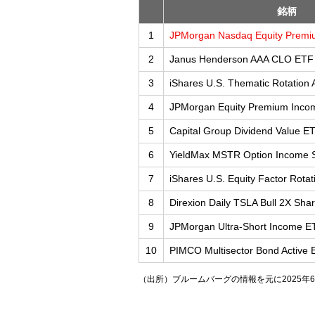
銘柄
1
JPMorgan Nasdaq Equity Prem
2
Janus Henderson AAA CLO ETF
3
iShares U.S. Thematic Rotation 
4
JPMorgan Equity Premium Inco
5
Capital Group Dividend Value E
6
YieldMax MSTR Option Income 
7
iShares U.S. Equity Factor Rotat
8
Direxion Daily TSLA Bull 2X Sha
9
JPMorgan Ultra-Short Income E
10
PIMCO Multisector Bond Active
（出所）ブルームバーグの情報を元に2025年6