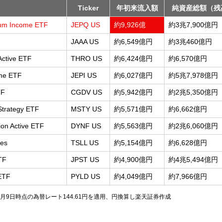
Ticker
年初来流入額
純資産総額（残
ium Income ETF
JEPQ US
約9,926億
約3兆7,900億円
JAAA US
約6,549億円
約3兆460億円
Active ETF
THRO US
約6,424億円
約6,570億円
me ETF
JEPI US
約6,027億円
約5兆7,978億円
TF
CGDV US
約5,942億円
約2兆5,350億円
Strategy ETF
MSTY US
約5,571億円
約6,662億円
ion Active ETF
DYNF US
約5,563億円
約2兆6,060億円
res
TSLL US
約5,154億円
約6,628億円
TF
JPST US
約4,900億円
約4兆5,494億円
 ETF
PYLD US
約4,049億円
約7,966億円
月9日時点の為替レート144.61円を適用、円換算し楽天証券作成