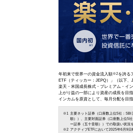
年初来で世界一の資金流入額
※2
を誇る
ETF（ティッカー：JEPQ）」（以下
楽天・米国成長株式・プレミアム・イン
上がり益の一部により資産の成長を目
インカムを原資として、毎月分配を目
主要ネット証券（口座数上位5社：SBI
順））、主要対面証券（口座数上位5社：
ー証券（五十音順））での取扱い状況を比
アクティブETFにおいて2025年6