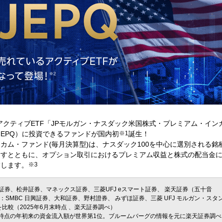
アクティブETF「JPモルガン・ナスダック米国株式・プレミアム・イン
、JEPQ）に投資できるファンドが国内初
※1
誕生！
カム・ファンド(毎月決算型)は、ナスダック100を中心に選別される銘
指すとともに、オプション取引におけるプレミアム収益と株式の配当金
指します。
※3
 証券、松井証券、マネックス証券、三菱UFJ eスマート証券、 楽天証券（五十音
SMBC 日興証券、大和証券、野村證券、 みずほ証券、三菱 UFJ モルガン・スタ
較（2025年6月末時点 、楽天証券調べ）
月9日時点の年初来の資金流入額が世界第1位。ブルームバーグの情報を元に楽天証券調べ