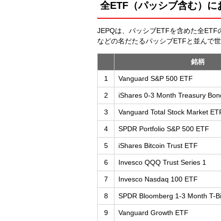
全ETF（パッシブ含む）
JEPQは、パッシブETFを含めた全ET
などの名だたるパッシブETFと並んで
銘柄
1
Vanguard S&P 500 ETF
2
iShares 0-3 Month Treasury Bo
3
Vanguard Total Stock Market ET
4
SPDR Portfolio S&P 500 ETF
5
iShares Bitcoin Trust ETF
6
Invesco QQQ Trust Series 1
7
Invesco Nasdaq 100 ETF
8
SPDR Bloomberg 1-3 Month T-Bi
9
Vanguard Growth ETF