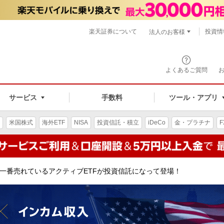
楽天証券について
投資情
法人のお客様
よくあるご質問
手数料
サービス
ツール・アプリ
米国株式
海外ETF
NISA
投資信託・積立
iDeCo
金・プラチナ
F
で一番売れているアクティブETFが投資信託になって登場！