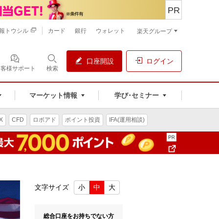
PR
報トウシル
カード
銀行
ウォレット
楽天グループ
口座開設
ログイン
お客様サポート
検索
マーケット情報
学び･セミナー
X
CFD
ロボアド
ポイント投資
IFA(運用相談)
文字サイズ
小
中
大
総合口座をお持ちでない方