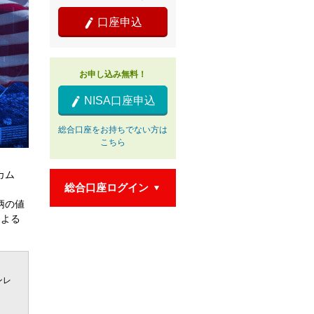
口座申込

お申し込み無料！
NISA口座申込

総合口座をお持ちでない方は
こちら
カム
総合口座ログイン

柄の値
による
ンレ