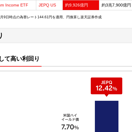
um Income ETF
JEPQ US
約9,926億円
約3兆7,900億円
月9日時点の為替レート144.61円を適用、円換算し楽天証券作成
り
して高い利回り