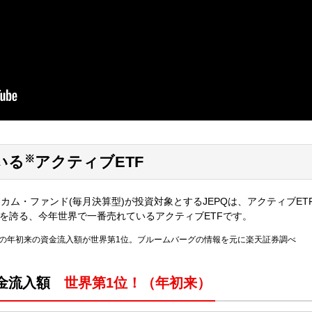
※
いる
アクティブETF
ム・ファンド(毎月決算型)が投資対象とするJEPQは、アクティブET
を誇る、今年世界で一番売れているアクティブETFです。
日時点の年初来の資金流入額が世界第1位。ブルームバーグの情報を元に楽天証券調べ
資金流入額
世界第1位！（年初来）