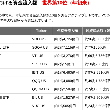
における資金流入額
世界第10位（年初来）
Fの中でも、年初来で資金流入額第10位を誇るアクティブETFです。VOOや
世界中の投資家から選ばれています。
Ticker
年初来流入額
純資産総額（残
VOO US
約9兆4,724億円
約96兆5,057億
nd ETF
SGOV US
約2兆7,115億円
約7兆185億円
F
VTI US
約2兆3,276億円
約69兆6,786億
SPLG US
約2兆15億円
約10兆230億円
IBIT US
約1兆6,483億円
約9兆9,851億円
QQQ US
約1兆4,080億円
約49兆1,738億
QQQM US
約1兆2,584億円
約7兆1,853億円
ll ETF
BIL US
約1兆1,527億円
約6兆3,808億円
VUG US
約1兆505億円
約24兆3,605億