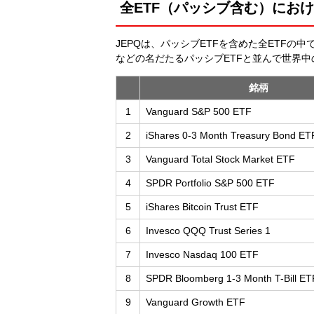
全ETF（パッシブ含む）に
JEPQは、パッシブETFを含めた全ETFの中
などの名だたるパッシブETFと並んで世界
銘柄
1
Vanguard S&P 500 ETF
2
iShares 0-3 Month Treasury Bond ET
3
Vanguard Total Stock Market ETF
4
SPDR Portfolio S&P 500 ETF
5
iShares Bitcoin Trust ETF
6
Invesco QQQ Trust Series 1
7
Invesco Nasdaq 100 ETF
8
SPDR Bloomberg 1-3 Month T-Bill ET
9
Vanguard Growth ETF