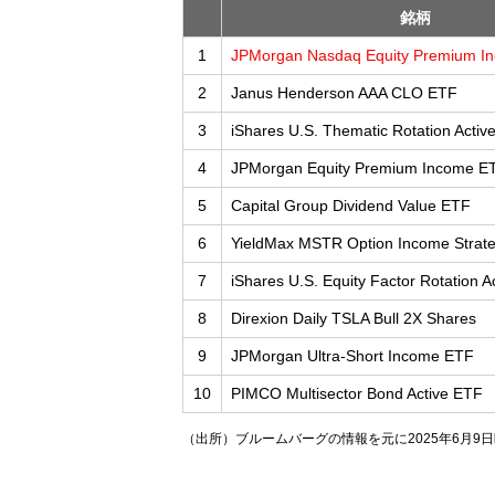
銘柄
1
JPMorgan Nasdaq Equity Premium I
2
Janus Henderson AAA CLO ETF
3
iShares U.S. Thematic Rotation Activ
4
JPMorgan Equity Premium Income E
5
Capital Group Dividend Value ETF
6
YieldMax MSTR Option Income Strat
7
iShares U.S. Equity Factor Rotation A
8
Direxion Daily TSLA Bull 2X Shares
9
JPMorgan Ultra-Short Income ETF
10
PIMCO Multisector Bond Active ETF
（出所）ブルームバーグの情報を元に2025年6月9日