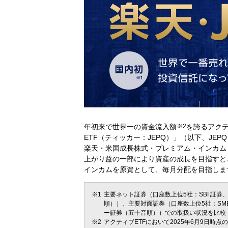
年初来で世界一の資金流入額
※2
を誇るアクテ
ETF（ティッカー：JEPQ）」（以下、JE
楽天・米国成長株式・プレミアム・インカム・
上がり益の一部により資産の成長を目指すと
インカムを原資として、毎月分配を目指しま
主要ネット証券（口座数上位5社：SBI 証券
順））、主要対面証券（口座数上位5社：SMB
ー証券（五十音順））での取扱い状況を比較（
アクティブETFにおいて2025年6月9日