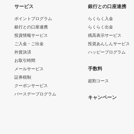
サービス
銀行との口座連携
ポイントプログラム
らくらく入金
銀行との口座連携
らくらく出金
投資情報サービス
残高表示サービス
ご入金・ご出金
投資あんしんサービス
外貨決済
ハッピープログラム
お取引時間
手数料
メールサービス
証券税制
超割コース
クーポンサービス
バースデープログラム
キャンペーン