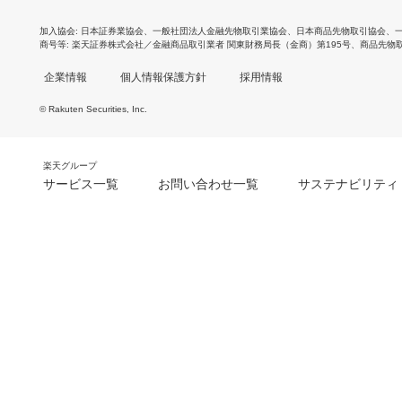
加入協会
日本証券業協会
、
一般社団法人金融先物取引業協会
、
日本商品先物取引協会
、
商号等
楽天証券株式会社／金融商品取引業者 関東財務局長（金商）第195号、商品先物
企業情報
個人情報保護方針
採用情報
© Rakuten Securities, Inc.
楽天グループ
サービス一覧
お問い合わせ一覧
サステナビリティ