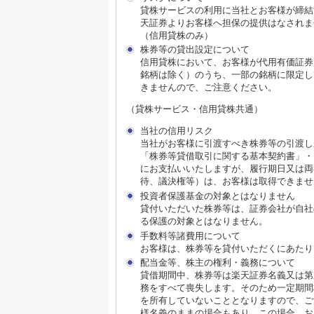
貸株サービスの利用に当社とお客様が締結
天証券よりお客様へ担保の提供はなされま
（信用貸株のみ）
株券等の貸出設定について
信用貸株において、お客様が代用有価証券
銘柄は除く）のうち、一部の銘柄に限定し
きませんので、ご注意ください。
（貸株サービス・信用貸株共通）
当社の信用リスク
当社がお客様に引渡すべき株券等の引渡し
「株券等貸借取引に関する基本契約書」・
にお支払いいたしますが、履行期日又は両
待、議決権等）は、お客様は取得できませ
投資者保護基金の対象とはなりません
貸付いただいた株券等は、証券会社が自社
る保護の対象とはなりません。
手数料等諸費用について
お客様は、株券等を貸付いただくにあたり
配当金等、株主の権利・義務について
貸借期間中、株券等は楽天証券名義又は第
務をすべて喪失します。そのため一定期間
を所有していないこととなりますので、ご
様名義のままの場合もあり、この場合、お