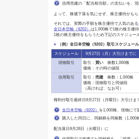
信用売建の「配当相当額」の支払いを、現
よって、株価下落を気にせず、株主優待がもら
それでは、実際の手順を株主優待で人気のある
全日本空輸（9202）
は1,000株で1枚の株主
1枚の株主優待をもらうため下記のスケジュー
（例）全日本空輸（9202）取引スケジュール
スケジュール
9月27日（月）大引けまでに
現物取引
取引：
買い
株数1,000株
価格：その時の値段
信用取引
取引：
売建
株数：1,000株
価格：現物取引と同値段
（高ければ、なお可）
権利付取引最終日9月27日（月曜日）大引けま
全日本空輸（9202）
を1,000株、現物に
購入した同日に、同銘柄を同株数（1,00
配当落日9月28日（火曜日）に
信用取引で売建てた同銘柄を、「現渡」に