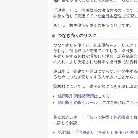
「現渡」とは、信用取引の決済方法の一つで、
株券を借りて売建てていた
全日本空輸（9202）
あとは、株主優待が届くのを待つだけです。
つなぎ売りのリスク
つなぎ売りを使うと、株主優待をノーリスクで
それは、信用取引の売建てに生じる「逆日歩」
空売りをする株数が増加した場合、証券金融会
の入札により決定された料率を逆日歩（品貸料
逆日歩は、売建てた翌日にならないと発生する
るためにつなぎ売りをする人が多いことから、
貸株料については、建玉金額につき年率1.10
信用取引関係諸費用はこちら
信用取引の取引ルール／ご注意事項はこちら
足立武志レポート「
知って納得！株式投資で負
に詳しく解説。
第47回 「信用売り（空売り）を使った株価