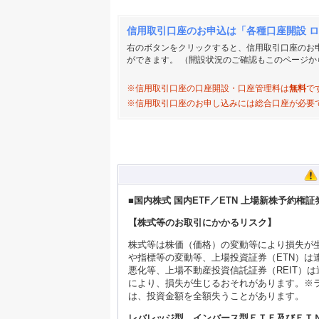
信用取引口座のお申込は「各種口座開設 
右のボタンをクリックすると、信用取引口座のお
ができます。 （開設状況のご確認もこのページか
※信用取引口座の口座開設・口座管理料は
無料
で
※信用取引口座のお申し込みには総合口座が必要
■国内株式 国内ETF／ETN 上場新株予約権
【株式等のお取引にかかるリスク】
株式等は株価（価格）の変動等により損失が生
や指標等の変動等、上場投資証券（ETN）
悪化等、上場不動産投資信託証券（REIT）
により、損失が生じるおそれがあります。※
は、投資金額を全額失うことがあります。
レバレッジ型、インバース型ＥＴＦ及びＥＴ