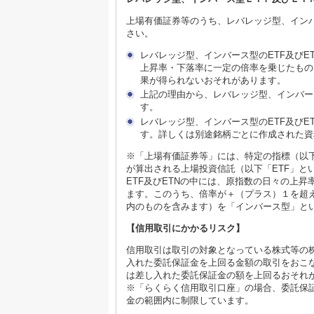
上場有価証券等のうち、レバレッジ型、インバ
さい。
レバレッジ型、インバース型のETF及び
上昇率・下落率に一定の倍率を乗じたもの
果が得られないおそれがあります。
上記の理由から、レバレッジ型、インバー
す。
レバレッジ型、インバース型のETF及び
す。詳しくは別途銘柄ごとに作成された資
※「上場有価証券等」には、特定の指標（以
が算出される上場投資信託（以下「ETF」と
ETF及びETNの中には、原指数の日々の上
ます。このうち、倍率が＋（プラス）１を超
内のものを含みます）を「インバース型」と
【信用取引にかかるリスク】
信用取引は取引の対象となっている株式等の
入れた委託保証金を上回る金額の取引をおこ
は差し入れた委託保証金の額を上回るおそれ
※「らくらく信用取引口座」の場合、委託保証
金の範囲内に制限しています。