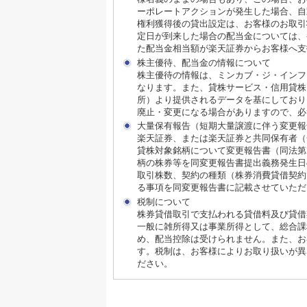
ーポレートアクションが発生した場合、自
権利獲得後の貸出設定は、お客様のお取引
定日が到来した場合の配当金については、
た配当金相当額が楽天証券からお客様へ支
株主優待、配当金の情報について
株主優待の情報は、ミンカブ・ジ・インフ
なります。また、貸株サービス・信用貸株内における
所）より提供されるデータを基にしており
廃止・変更になる場合がありますので、必
大量保有報告（短期大量譲渡に伴う変更報
楽天証券、または楽天証券と共同保有者（
貸株対象銘柄について変更報告書（同法第
柄の株券等を同変更報告書提出義務発生日
取引株数、契約の種類（株券消費貸借契約
る事項を同変更報告書に記載させていただ
税制について
株券貸借取引で支払われる貸借料及び貸借
一般に雑所得又は事業所得として、総合課
め、配当控除は受けられません。また、お
す。税制は、お客様によりお取り扱いが異
ださい。