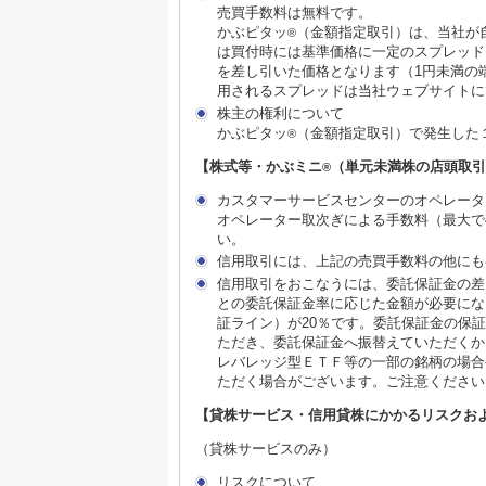
売買手数料は無料です。
かぶピタッ
（金額指定取引）は、当社が
®
は買付時には基準価格に一定のスプレッド
を差し引いた価格となります（1円未満の
用されるスプレッドは当社ウェブサイトに
株主の権利について
かぶピタッ
（金額指定取引）で発生した
®
【株式等・かぶミニ
（単元未満株の店頭取引
®
カスタマーサービスセンターのオペレータ
オペレーター取次ぎによる手数料（最大で
い。
信用取引には、上記の売買手数料の他にも
信用取引をおこなうには、委託保証金の差
との委託保証金率に応じた金額が必要にな
証ライン）が20％です。委託保証金の保
ただき、委託保証金へ振替えていただくか
レバレッジ型ＥＴＦ等の一部の銘柄の場合
ただく場合がございます。ご注意ください
【貸株サービス・信用貸株にかかるリスクお
（貸株サービスのみ）
リスクについて