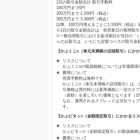
1日の取引金額合計 取引手数料
100万円まで0円
200万円まで 2,200円（税込）
300万円まで 3,300円（税込）
以降、100万円増えるごとに1,100円（税込）
※1日の取引金額合計は、前営業日の夜間取
※一般信用取引における返済期日が当日の「
らのお取引は、いちにち定額コースの取引金
【かぶミニ
（単元未満株の店頭取引）にか
®
リスクについて
かぶミニ
の取扱銘柄については市場環境
®
費用について
売買手数料は無料です。
かぶミニ
（単元未満株の店頭取引）は、
®
引価格は買付時には基準価格に一定のスプ
（差額）を差し引いた価格となります（1
なお、適用されるスプレッドは当社ウェブ
す。
【かぶピタッ
（金額指定取引）にかかるリス
®
リスクについて
かぶピタッ
（金額指定取引）の取扱銘柄
®
費用について