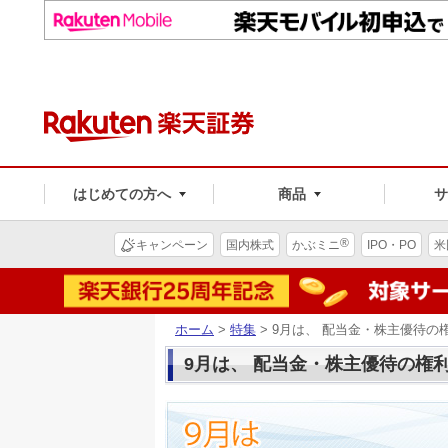
はじめての方へ
商品
®
キャンペーン
国内株式
かぶミニ
IPO・PO
米
ホーム
>
特集
> 9月は、 配当金・株主優待
9月は、 配当金・株主優待の権