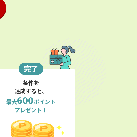
完了
条件を
達成すると、
600
最大
ポイント
プレゼント！