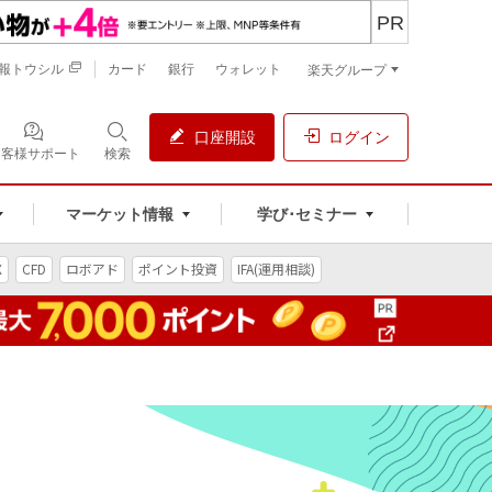
PR
報トウシル
カード
銀行
ウォレット
楽天グループ
口座開設
ログイン
お客様サポート
検索
マーケット情報
学び･セミナー
X
CFD
ロボアド
ポイント投資
IFA(運用相談)