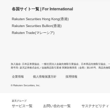
各国サイト一覧 | For International
Rakuten Securities Hong Kong(香港)
Rakuten Securities Bullion(香港)
Rakuten Trade(マレーシア)
加入協会
日本証券業協会
、
一般社団法人金融先物取引業協会
、
日本商品先物取引協会
、
商号等
楽天証券株式会社／金融商品取引業者 関東財務局長（金商）第195号、商品先物
企業情報
個人情報保護方針
採用情報
© Rakuten Securities, Inc.
楽天グループ
サービス一覧
お問い合わせ一覧
サステナビリティ