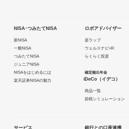
NISA･つみたてNISA
ロボアドバイザー
新NISA
楽ラップ
一般NISA
ウェルスナビ×R
つみたてNISA
らくらく投資
ジュニアNISA
NISAをはじめるには
確定拠出年金
iDeCo（イデコ）
楽天証券NISAの魅力
商品一覧
節税シミュレーション
サービス
銀行との口座連携