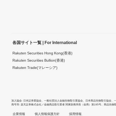
各国サイト一覧 | For International
Rakuten Securities Hong Kong(香港)
Rakuten Securities Bullion(香港)
Rakuten Trade(マレーシア)
加入協会
日本証券業協会
、
一般社団法人金融先物取引業協会
、
日本商品先物取引協会
、
商号等
楽天証券株式会社／金融商品取引業者 関東財務局長（金商）第195号、商品先物
企業情報
個人情報保護方針
採用情報