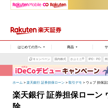
はじめての方へ
商品
®
キャンペーン
国内株式
かぶミニ
IPO・PO
米
ホーム
>
楽天銀行 証券担保ローン
>
取引デモ
>
ウェブ 担保
楽天銀行 証券担保ローン
除