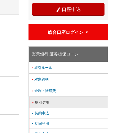
口座申込

総合口座ログイン

楽天銀行 証券担保ローン
取引ルール

対象銘柄

金利・諸経費

取引デモ

契約申込

初回利用
