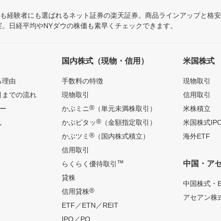
にも経験者にも選ばれるネット証券の楽天証券。商品ラインアップと格
充実。日経平均やNYダウの株価も素早くチェックできます。
国内株式（現物・信用）
米国株式
る理由
手数料の特徴
現物取引
引までの流れ
現物取引
信用取引
®
ー
かぶミニ
（単元未満株取引）
米株積立
®
ん
かぶピタッ
（金額指定取引）
米国株式IP
®
かぶツミ
（国内株式積立）
海外ETF
信用取引
™
中国・ア
らくらく優待取引
貸株
中国株式・E
®
信用貸株
アセアン株式
ETF／ETN／REIT
IPO／PO