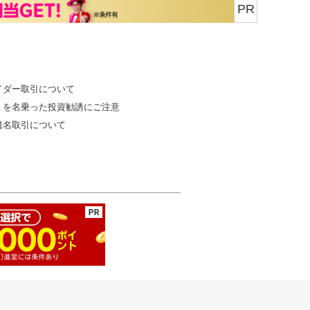
PR
イダー取引について
」を名乗った投資勧誘にご注意
借名取引について