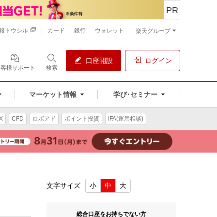
PR
報トウシル
カード
銀行
ウォレット
楽天グループ
口座開設
ログイン
お客様サポート
検索
マーケット情報
学び･セミナー
X
CFD
ロボアド
ポイント投資
IFA(運用相談)
文字サイズ
小
中
大
総合口座をお持ちでない方