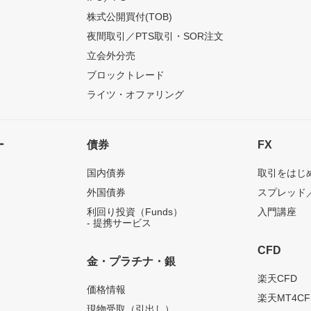
株式公開買付(TOB)
夜間取引／PTS取引・SOR注文
立会外分売
ブロックトレード
ライツ・オファリング
ー
債券
FX
国内債券
取引をはじ
外国債券
スプレッド
利回り投資（Funds）
入門講座
- 提携サービス
CFD
金・プラチナ・銀
）
楽天CFD
価格情報
楽天MT4CF
現物受取（引出し）