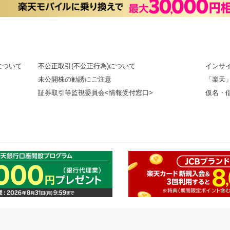
について
不公正取引(不公正行為)について
インサ
未公開株の勧誘にご注意
「楽天
証券取引等監視委員会<情報受付窓口>
仮名・