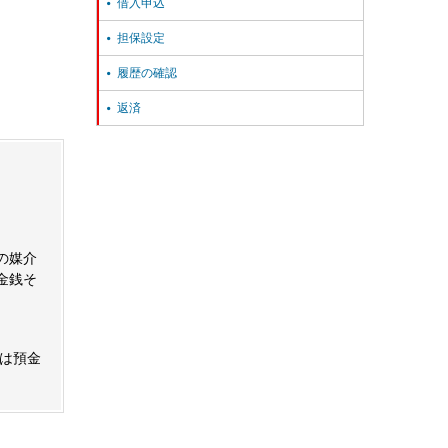
借入申込

担保設定

履歴の確認

返済

の媒介
金銭そ
は預金