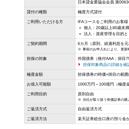
日本貸金業協会会員 第0063
貸付の種類
極度方式貸付
ご利用いただける方
IFAコースをご利用のお客様
個人：20歳以上80歳未
法人：資産管理を目的と
ご契約期間
6カ月（原則、経過利息を
事前のお申入れにより、更新
担保の対象
外国債券（格付AAA：掛目7
担保対象商品の詳細を確
極度金額
担保債券の時価×掛目の範
お借入可能額
1000万円～100億円（
ご利用目的
原則自由
当社が取り扱う有価証券の購
ご返済方式
自由返済方式
ご返済方法
楽天証券総合口座の預り金