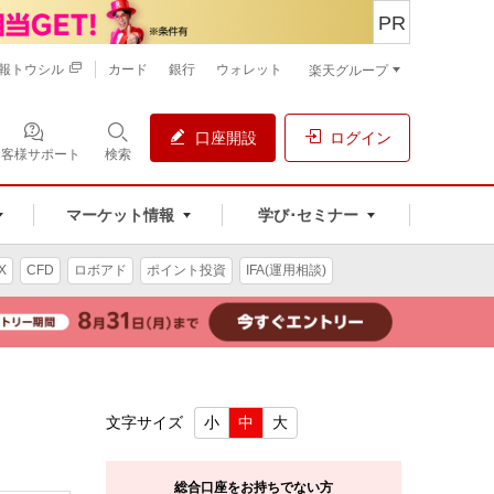
PR
報トウシル
カード
銀行
ウォレット
楽天グループ
口座開設
ログイン
お客様サポート
検索
マーケット情報
学び･セミナー
X
CFD
ロボアド
ポイント投資
IFA(運用相談)
文字サイズ
小
中
大
総合口座をお持ちでない方