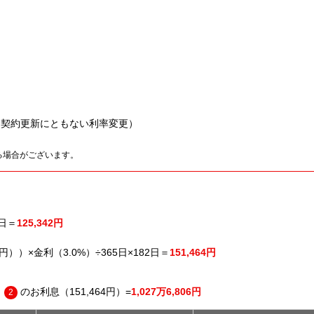
.0%（契約更新にともない利率変更）
る場合がございます。
3日＝
125,342円
2円））×金利（3.0%）÷365日×182日＝
151,464円
＋
のお利息（151,464円）=
1,027万6,806円
2