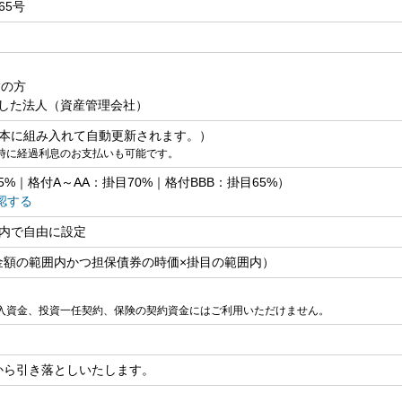
65号
満の方
した法人（資産管理会社）
元本に組み入れて自動更新されます。）
時に経過利息のお支払いも可能です。
5%｜格付A～AA：掛目70%｜格付BBB：掛目65%）
認する
囲内で自由に設定
極度金額の範囲内かつ担保債券の時価×掛目の範囲内）
入資金、投資一任契約、保険の契約資金にはご利用いただけません。
から引き落としいたします。