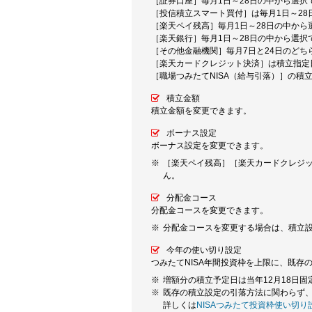
［証券口座］毎月1日～28日の中から選択
［投信積立スマート買付］は毎月1日～28
［楽天ペイ残高］毎月1日～28日の中から
［楽天銀行］毎月1日～28日の中から選択
［その他金融機関］毎月7日と24日のどち
［楽天カードクレジット決済］は積立指定
［職場つみたてNISA（給与引落）］の積
積立金額
積立金額を変更できます。
ボーナス設定
ボーナス設定を変更できます。
［楽天ペイ残高］［楽天カードクレジッ
ん。
分配金コース
分配金コースを変更できます。
分配金コースを変更する場合は、積立
今年の使い切り設定
つみたてNISA年間投資枠を上限に、既存
増額分の積立予定日は当年12月18日固
既存の積立設定の引落方法に関わらず
詳しくは
NISAつみたて投資枠使い切り