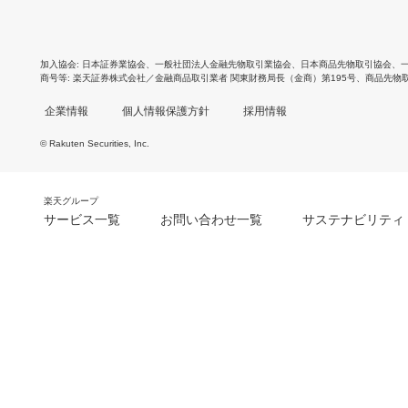
加入協会
日本証券業協会
、
一般社団法人金融先物取引業協会
、
日本商品先物取引協会
、
商号等
楽天証券株式会社／金融商品取引業者 関東財務局長（金商）第195号、商品先物
企業情報
個人情報保護方針
採用情報
© Rakuten Securities, Inc.
楽天グループ
サービス一覧
お問い合わせ一覧
サステナビリティ