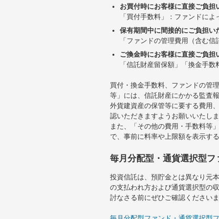
お買付時にお客様に直接ご負担
「買付手数料」：ファンドによ
保有期間中に間接的にご負担い
「ファンドの管理費用（含む信
ご換金時にお客様に直接ご負担
「信託財産留保額」「換金手数
買付・換金手数料、ファンドの管
等」には、信託財産にかかる監査
外貨建資産の保管等に要する費用
認いただきますようお願いいたし
また、「その他の費用・手数料等
で、事前に料率や上限額を表示す
毎月分配型・通貨選択型フ
投資信託は、預貯金とは異なり元
の支払われ方および通貨選択型の
討なさる前にぜひご確認ください
毎月分配型ファンド・通貨選択型