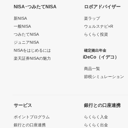
NISA･つみたてNISA
ロボアドバイザー
新NISA
楽ラップ
一般NISA
ウェルスナビ×R
つみたてNISA
らくらく投資
ジュニアNISA
NISAをはじめるには
確定拠出年金
iDeCo（イデコ）
楽天証券NISAの魅力
商品一覧
節税シミュレーション
サービス
銀行との口座連携
ポイントプログラム
らくらく入金
銀行との口座連携
らくらく出金