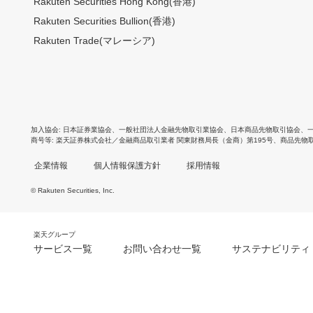
Rakuten Securities Hong Kong(香港)
Rakuten Securities Bullion(香港)
Rakuten Trade(マレーシア)
加入協会
日本証券業協会
、
一般社団法人金融先物取引業協会
、
日本商品先物取引協会
、
商号等
楽天証券株式会社／金融商品取引業者 関東財務局長（金商）第195号、商品先物
企業情報
個人情報保護方針
採用情報
© Rakuten Securities, Inc.
楽天グループ
サービス一覧
お問い合わせ一覧
サステナビリティ