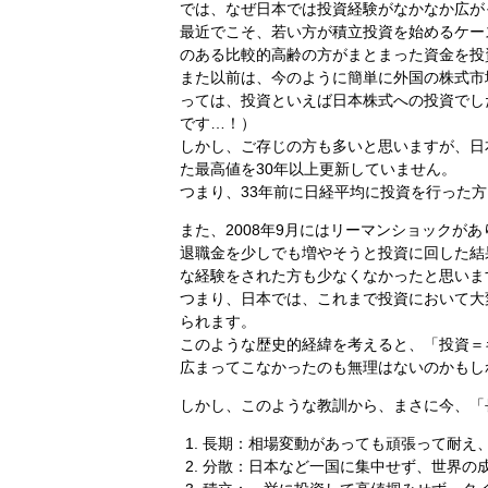
では、なぜ日本では投資経験がなかなか広が
最近でこそ、若い方が積立投資を始めるケー
のある比較的高齢の方がまとまった資金を投
また以前は、今のように簡単に外国の株式市
っては、投資といえば日本株式への投資でし
です…！）
しかし、ご存じの方も多いと思いますが、日
た最高値を30年以上更新していません。
つまり、33年前に日経平均に投資を行った
また、2008年9月にはリーマンショックが
退職金を少しでも増やそうと投資に回した結
な経験をされた方も少なくなかったと思いま
つまり、日本では、これまで投資において大
られます。
このような歴史的経緯を考えると、「投資＝
広まってこなかったのも無理はないのかもし
しかし、このような教訓から、まさに今、「
長期：相場変動があっても頑張って耐え
分散：日本など一国に集中せず、世界の