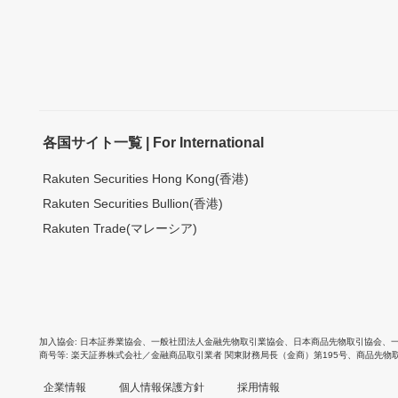
各国サイト一覧 | For International
Rakuten Securities Hong Kong(香港)
Rakuten Securities Bullion(香港)
Rakuten Trade(マレーシア)
加入協会
日本証券業協会
、
一般社団法人金融先物取引業協会
、
日本商品先物取引協会
、
商号等
楽天証券株式会社／金融商品取引業者 関東財務局長（金商）第195号、商品先物
企業情報
個人情報保護方針
採用情報