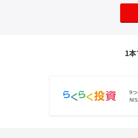
1
9
N