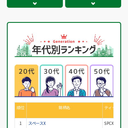
順位
銘柄名
ティッカー
1
スペースX
SPCX