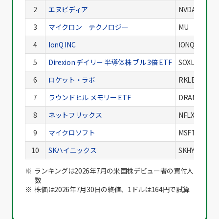
2
エヌビディア
NVDA
3
マイクロン テクノロジー
MU
4
IonQ INC
IONQ
5
Direxion デイリー 半導体株 ブル 3倍 ETF
SOXL
6
ロケット・ラボ
RKLB
7
ラウンドヒル メモリー ETF
DRAM
8
ネットフリックス
NFLX
9
マイクロソフト
MSFT
10
SKハイニックス
SKHY
ランキングは2026年7月の米国株デビュー者の買付人
数
株価は2026年7月30日の終値、1ドルは164円で試算