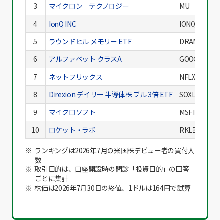
3
マイクロン テクノロジー
MU
4
IonQ INC
IONQ
5
ラウンドヒル メモリー ETF
DRAM
6
アルファベット クラスA
GOOGL
7
ネットフリックス
NFLX
8
Direxion デイリー 半導体株 ブル 3倍 ETF
SOXL
9
マイクロソフト
MSFT
10
ロケット・ラボ
RKLB
ランキングは2026年7月の米国株デビュー者の買付人
数
取引目的は、口座開設時の問診「投資目的」の回答
ごとに集計
株価は2026年7月30日の終値、1ドルは164円で試算