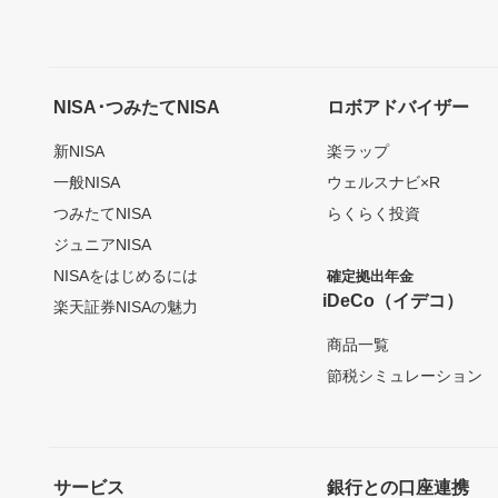
NISA･つみたてNISA
ロボアドバイザー
新NISA
楽ラップ
一般NISA
ウェルスナビ×R
つみたてNISA
らくらく投資
ジュニアNISA
NISAをはじめるには
確定拠出年金
iDeCo（イデコ）
楽天証券NISAの魅力
商品一覧
節税シミュレーション
サービス
銀行との口座連携