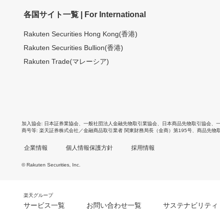
各国サイト一覧 | For International
Rakuten Securities Hong Kong(香港)
Rakuten Securities Bullion(香港)
Rakuten Trade(マレーシア)
加入協会
日本証券業協会
、
一般社団法人金融先物取引業協会
、
日本商品先物取引協会
、
商号等
楽天証券株式会社／金融商品取引業者 関東財務局長（金商）第195号、商品先物
企業情報
個人情報保護方針
採用情報
© Rakuten Securities, Inc.
楽天グループ
サービス一覧
お問い合わせ一覧
サステナビリティ