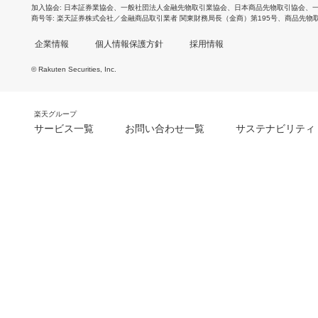
加入協会
日本証券業協会
、
一般社団法人金融先物取引業協会
、
日本商品先物取引協会
、
商号等
楽天証券株式会社／金融商品取引業者 関東財務局長（金商）第195号、商品先物
企業情報
個人情報保護方針
採用情報
© Rakuten Securities, Inc.
楽天グループ
サービス一覧
お問い合わせ一覧
サステナビリティ