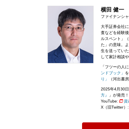
横田 健一
ファイナンシャ
大手証券会社に
査などを経験後
ルスペント」（英
た」の意味。よ
生を送っていた
して家計相談や
「フツーの人に
ンドブック」
を
り」
（河出書房
2025年4月3
方』
」が発売！
YouTube:
資
X（旧Twitter）: