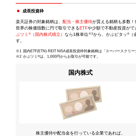
成長投資枠
楽天証券の対象銘柄は、
配当・株主優待
が貰える銘柄も多数！
世界の株価指数に円で取引できる
ETF
や少額で不動産投資がで
ぶツミ
®
（国内株式積立）
なら1株単位
※2
から、かぶピタッ
®
（
す。
国内ETF(ETN)·REIT NISA成長投資枠対象銘柄は「スーパースク
かぶツミ
®
は、1,000円からお取引が可能です。
国内株式
株主優待や配当金を行っている企業であれば、