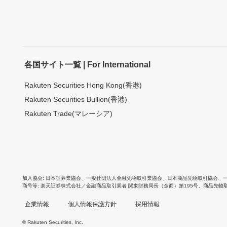
各国サイト一覧 | For International
Rakuten Securities Hong Kong(香港)
Rakuten Securities Bullion(香港)
Rakuten Trade(マレーシア)
加入協会
日本証券業協会
、
一般社団法人金融先物取引業協会
、
日本商品先物取引協会
、
商号等
楽天証券株式会社／金融商品取引業者 関東財務局長（金商）第195号、商品先物
企業情報
個人情報保護方針
採用情報
© Rakuten Securities, Inc.