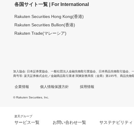
各国サイト一覧 | For International
Rakuten Securities Hong Kong(香港)
Rakuten Securities Bullion(香港)
Rakuten Trade(マレーシア)
加入協会
日本証券業協会
、
一般社団法人金融先物取引業協会
、
日本商品先物取引協会
、
商号等
楽天証券株式会社／金融商品取引業者 関東財務局長（金商）第195号、商品先物
企業情報
個人情報保護方針
採用情報
© Rakuten Securities, Inc.
楽天グループ
サービス一覧
お問い合わせ一覧
サステナビリティ