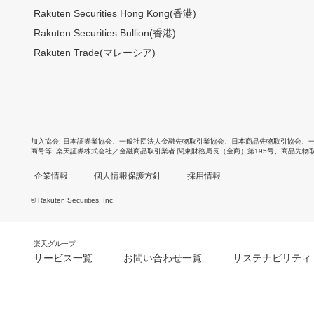
Rakuten Securities Hong Kong(香港)
Rakuten Securities Bullion(香港)
Rakuten Trade(マレーシア)
加入協会
日本証券業協会
、
一般社団法人金融先物取引業協会
、
日本商品先物取引協会
、
商号等
楽天証券株式会社／金融商品取引業者 関東財務局長（金商）第195号、商品先物
企業情報
個人情報保護方針
採用情報
© Rakuten Securities, Inc.
楽天グループ
サービス一覧
お問い合わせ一覧
サステナビリティ