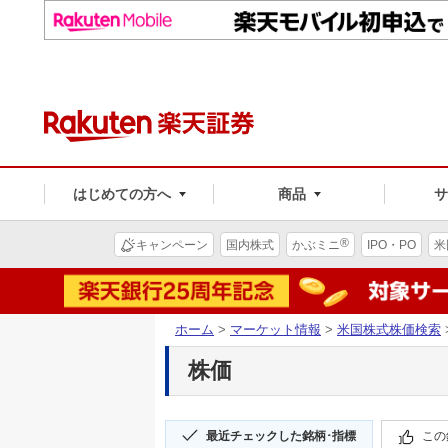
はじめての方へ
商品
®
キャンペーン
国内株式
かぶミニ
IPO・PO
米
ホーム
>
マーケット情報
>
米国株式株価検索
株価
最近チェックした銘柄･指標
この