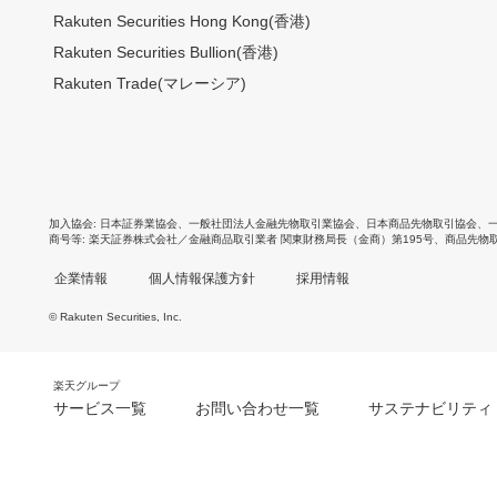
Rakuten Securities Hong Kong(香港)
Rakuten Securities Bullion(香港)
Rakuten Trade(マレーシア)
加入協会
日本証券業協会
、
一般社団法人金融先物取引業協会
、
日本商品先物取引協会
、
商号等
楽天証券株式会社／金融商品取引業者 関東財務局長（金商）第195号、商品先物
企業情報
個人情報保護方針
採用情報
© Rakuten Securities, Inc.
楽天グループ
サービス一覧
お問い合わせ一覧
サステナビリティ