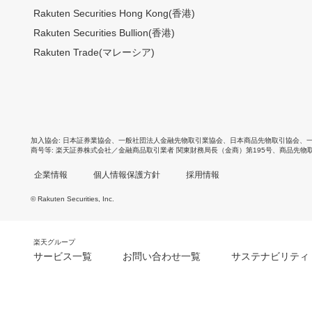
Rakuten Securities Hong Kong(香港)
Rakuten Securities Bullion(香港)
Rakuten Trade(マレーシア)
加入協会
日本証券業協会
、
一般社団法人金融先物取引業協会
、
日本商品先物取引協会
、
商号等
楽天証券株式会社／金融商品取引業者 関東財務局長（金商）第195号、商品先物
企業情報
個人情報保護方針
採用情報
© Rakuten Securities, Inc.
楽天グループ
サービス一覧
お問い合わせ一覧
サステナビリティ