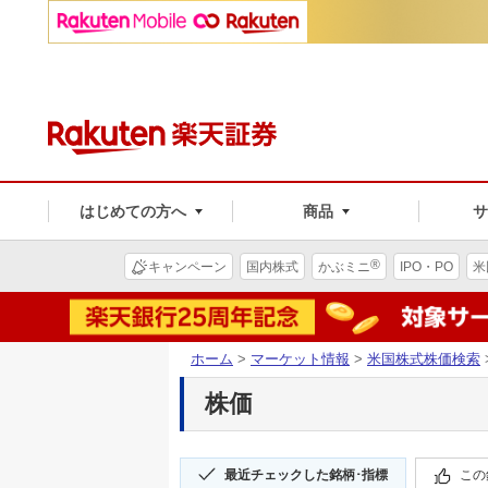
はじめての方へ
商品
®
キャンペーン
国内株式
かぶミニ
IPO・PO
米
ホーム
>
マーケット情報
>
米国株式株価検索
株価
最近チェックした銘柄･指標
この