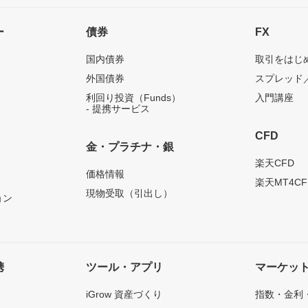
ー
債券
FX
国内債券
取引をはじ
外国債券
スプレッド
利回り投資（Funds）
入門講座
- 提携サービス
CFD
金・プラチナ・銀
）
楽天CFD
価格情報
楽天MT4CF
現物受取（引出し）
ョン
携
ツール・アプリ
マーケッ
iGrow 資産づくり
指数・金利