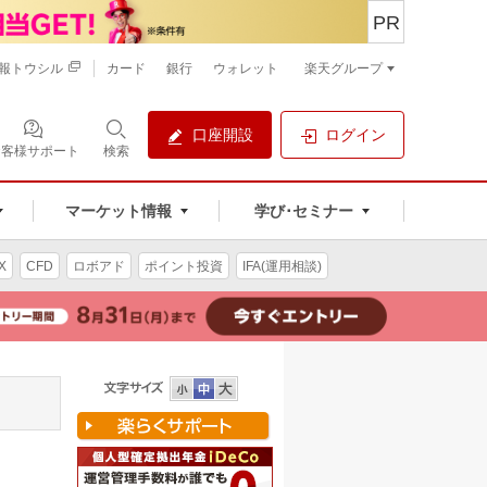
PR
報トウシル
カード
銀行
ウォレット
楽天グループ
口座開設
ログイン
お客様サポート
検索
マーケット情報
学び･セミナー
X
CFD
ロボアド
ポイント投資
IFA(運用相談)