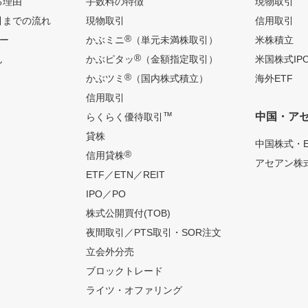
る理由
手数料の特徴
現物取引
引までの流れ
現物取引
信用取引
®
ー
かぶミニ
（単元未満株取引）
米株積立
®
ん
かぶピタッ
（金額指定取引）
米国株式IP
®
かぶツミ
（国内株式積立）
海外ETF
信用取引
™
中国・ア
らくらく優待取引
貸株
中国株式・E
®
信用貸株
アセアン株式
ETF／ETN／REIT
IPO／PO
株式公開買付(TOB)
夜間取引／PTS取引・SOR注文
立会外分売
ブロックトレード
ライツ・オファリング