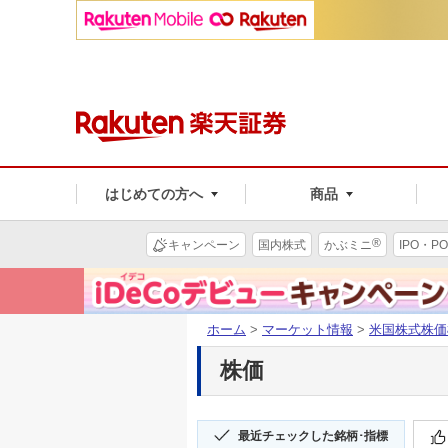
はじめての方へ
商品
®
キャンペーン
国内株式
かぶミニ
IPO・PO
ホーム
>
マーケット情報
>
米国株式株価
株価
最近チェックした銘柄･指標