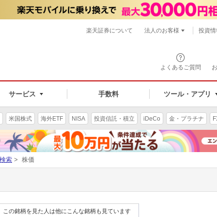
楽天証券について
法人のお客様
投資情
よくあるご質問
サービス
手数料
ツール・アプリ
米国株式
海外ETF
NISA
投資信託・積立
iDeCo
金・プラチナ
F
検索
> 株価
この銘柄を見た人は他にこんな銘柄も見ています