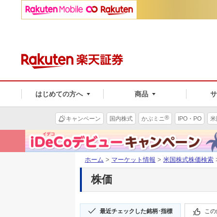
はじめての方へ
商品
®
キャンペーン
国内株式
かぶミニ
IPO・PO
米
ホーム
>
マーケット情報
>
米国株式株価検索
株価
最近チェックした銘柄･指標
この