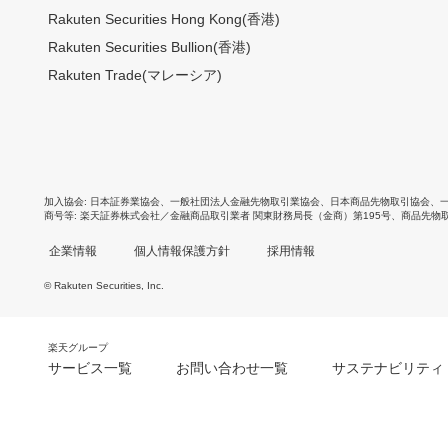
Rakuten Securities Hong Kong(香港)
Rakuten Securities Bullion(香港)
Rakuten Trade(マレーシア)
加入協会
日本証券業協会
、
一般社団法人金融先物取引業協会
、
日本商品先物取引協会
、
商号等
楽天証券株式会社／金融商品取引業者 関東財務局長（金商）第195号、商品先物
企業情報
個人情報保護方針
採用情報
© Rakuten Securities, Inc.
楽天グループ
サービス一覧
お問い合わせ一覧
サステナビリティ