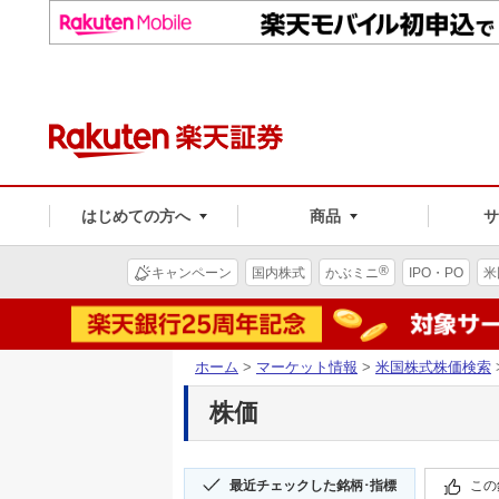
はじめての方へ
商品
®
キャンペーン
国内株式
かぶミニ
IPO・PO
米
ホーム
>
マーケット情報
>
米国株式株価検索
株価
最近チェックした銘柄･指標
この