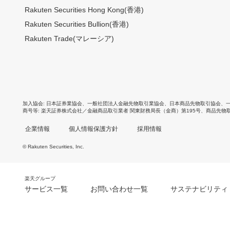
Rakuten Securities Hong Kong(香港)
Rakuten Securities Bullion(香港)
Rakuten Trade(マレーシア)
加入協会
日本証券業協会
、
一般社団法人金融先物取引業協会
、
日本商品先物取引協会
、
商号等
楽天証券株式会社／金融商品取引業者 関東財務局長（金商）第195号、商品先物
企業情報
個人情報保護方針
採用情報
© Rakuten Securities, Inc.
楽天グループ
サービス一覧
お問い合わせ一覧
サステナビリティ