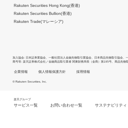
Rakuten Securities Hong Kong(香港)
Rakuten Securities Bullion(香港)
Rakuten Trade(マレーシア)
加入協会
日本証券業協会
、
一般社団法人金融先物取引業協会
、
日本商品先物取引協会
、
商号等
楽天証券株式会社／金融商品取引業者 関東財務局長（金商）第195号、商品先物
企業情報
個人情報保護方針
採用情報
© Rakuten Securities, Inc.
楽天グループ
サービス一覧
お問い合わせ一覧
サステナビリティ