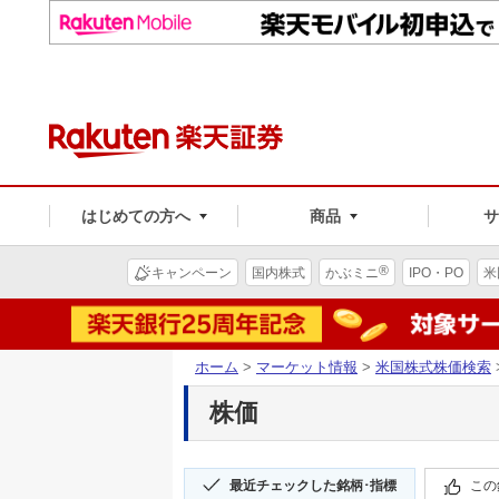
はじめての方へ
商品
®
キャンペーン
国内株式
かぶミニ
IPO・PO
米
ホーム
>
マーケット情報
>
米国株式株価検索
株価
最近チェックした銘柄･指標
この