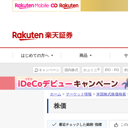
はじめての方へ
商品
®
キャンペーン
国内株式
かぶミニ
IPO・PO
米
ホーム
>
マーケット情報
>
米国株式株価検索
株価
最近チェックした銘柄･指標
この