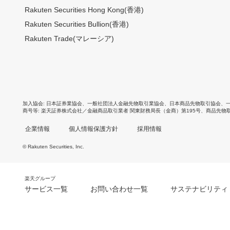
Rakuten Securities Hong Kong(香港)
Rakuten Securities Bullion(香港)
Rakuten Trade(マレーシア)
加入協会
日本証券業協会
、
一般社団法人金融先物取引業協会
、
日本商品先物取引協会
、
商号等
楽天証券株式会社／金融商品取引業者 関東財務局長（金商）第195号、商品先物
企業情報
個人情報保護方針
採用情報
© Rakuten Securities, Inc.
楽天グループ
サービス一覧
お問い合わせ一覧
サステナビリティ