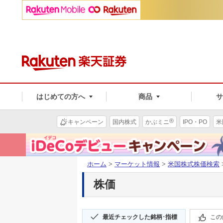
はじめての方へ
商品
®
キャンペーン
国内株式
かぶミニ
IPO・PO
米
ホーム
>
マーケット情報
>
米国株式株価検索
株価
最近チェックした銘柄･指標
この