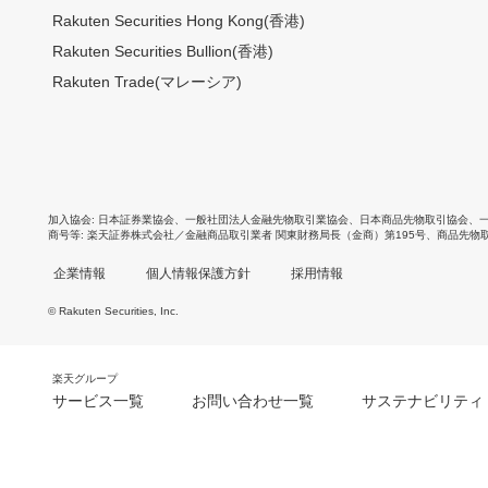
Rakuten Securities Hong Kong(香港)
Rakuten Securities Bullion(香港)
Rakuten Trade(マレーシア)
加入協会
日本証券業協会
、
一般社団法人金融先物取引業協会
、
日本商品先物取引協会
、
商号等
楽天証券株式会社／金融商品取引業者 関東財務局長（金商）第195号、商品先物
企業情報
個人情報保護方針
採用情報
© Rakuten Securities, Inc.
楽天グループ
サービス一覧
お問い合わせ一覧
サステナビリティ