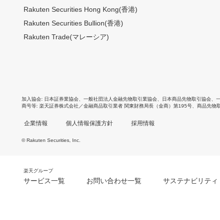
Rakuten Securities Hong Kong(香港)
Rakuten Securities Bullion(香港)
Rakuten Trade(マレーシア)
加入協会
日本証券業協会
、
一般社団法人金融先物取引業協会
、
日本商品先物取引協会
、
商号等
楽天証券株式会社／金融商品取引業者 関東財務局長（金商）第195号、商品先物
企業情報
個人情報保護方針
採用情報
© Rakuten Securities, Inc.
楽天グループ
サービス一覧
お問い合わせ一覧
サステナビリティ