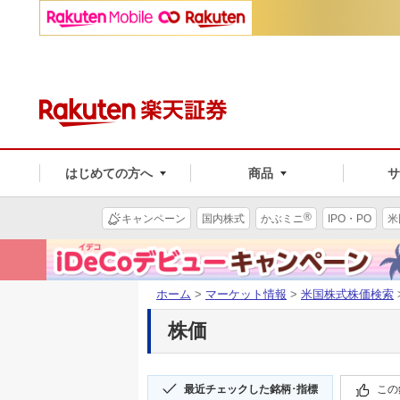
はじめての方へ
商品
®
キャンペーン
国内株式
かぶミニ
IPO・PO
米
ホーム
>
マーケット情報
>
米国株式株価検索
株価
最近チェックした銘柄･指標
この