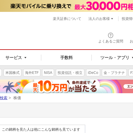
楽天証券について
法人のお客様
投資情
よくあるご質問
サービス
手数料
ツール・アプリ
米国株式
海外ETF
NISA
投資信託・積立
iDeCo
金・プラチナ
F
検索
> 株価
この銘柄を見た人は他にこんな銘柄も見ています