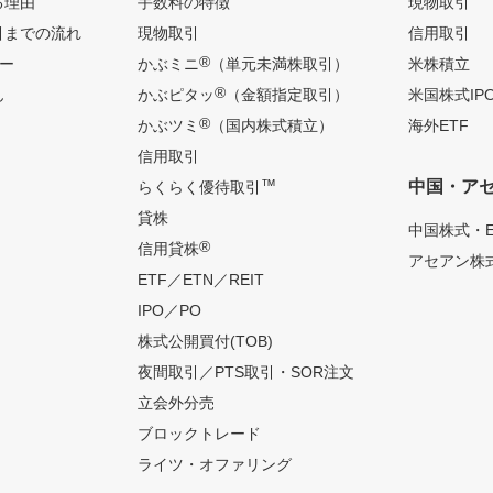
る理由
手数料の特徴
現物取引
引までの流れ
現物取引
信用取引
®
ー
かぶミニ
（単元未満株取引）
米株積立
®
ん
かぶピタッ
（金額指定取引）
米国株式IP
®
かぶツミ
（国内株式積立）
海外ETF
信用取引
™
中国・ア
らくらく優待取引
貸株
中国株式・E
®
信用貸株
アセアン株式
ETF／ETN／REIT
IPO／PO
株式公開買付(TOB)
夜間取引／PTS取引・SOR注文
立会外分売
ブロックトレード
ライツ・オファリング