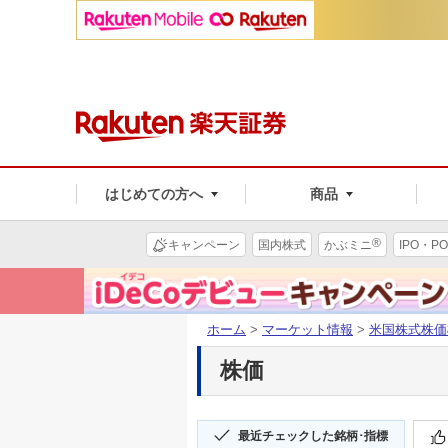
はじめての方へ
商品
®
キャンペーン
国内株式
かぶミニ
IPO・PO
ホーム
>
マーケット情報
>
米国株式株価
株価
最近チェックした銘柄･指標