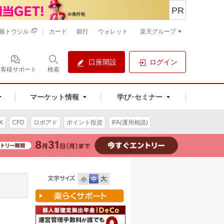
PR
報トウシル
カード
銀行
ウォレット
楽天グループ
口座開設
ログイン
お客様サポート
検索
マーケット情報
学び･セミナー
X
CFD
ロボアド
ポイント投資
IFA(運用相談)