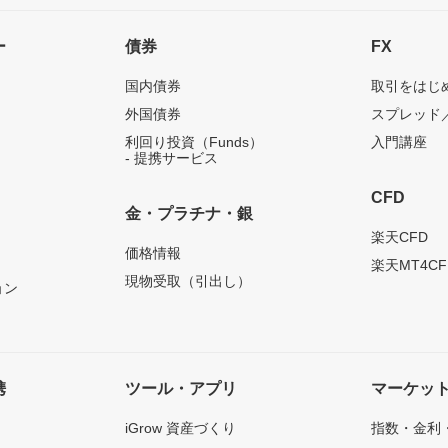
ー
債券
FX
国内債券
取引をはじ
外国債券
スプレッド
利回り投資（Funds）
入門講座
- 提携サービス
CFD
金・プラチナ・銀
）
楽天CFD
価格情報
楽天MT4CF
現物受取（引出し）
ョン
携
ツール・アプリ
マーケッ
iGrow 資産づくり
指数・金利