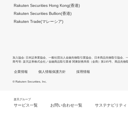
Rakuten Securities Hong Kong(香港)
Rakuten Securities Bullion(香港)
Rakuten Trade(マレーシア)
加入協会
日本証券業協会
、
一般社団法人金融先物取引業協会
、
日本商品先物取引協会
、
商号等
楽天証券株式会社／金融商品取引業者 関東財務局長（金商）第195号、商品先物
企業情報
個人情報保護方針
採用情報
© Rakuten Securities, Inc.
楽天グループ
サービス一覧
お問い合わせ一覧
サステナビリティ