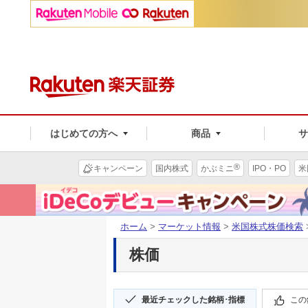
はじめての方へ
商品
®
キャンペーン
国内株式
かぶミニ
IPO・PO
米
ホーム
>
マーケット情報
>
米国株式株価検索
株価
最近チェックした銘柄･指標
この