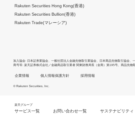
Rakuten Securities Hong Kong(香港)
Rakuten Securities Bullion(香港)
Rakuten Trade(マレーシア)
加入協会
日本証券業協会
、
一般社団法人金融先物取引業協会
、
日本商品先物取引協会
、
商号等
楽天証券株式会社／金融商品取引業者 関東財務局長（金商）第195号、商品先物
企業情報
個人情報保護方針
採用情報
© Rakuten Securities, Inc.
楽天グループ
サービス一覧
お問い合わせ一覧
サステナビリティ