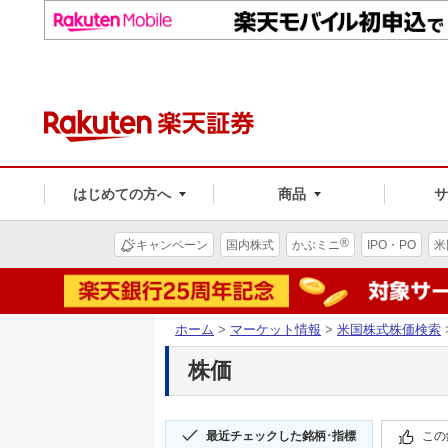
はじめての方へ
商品
®
キャンペーン
国内株式
かぶミニ
IPO・PO
米
ホーム
>
マーケット情報
>
米国株式株価検索
株価
最近チェックした銘柄･指標
この