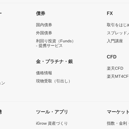
ー
債券
FX
国内債券
取引をはじ
外国債券
スプレッド
利回り投資（Funds）
入門講座
- 提携サービス
CFD
金・プラチナ・銀
）
楽天CFD
価格情報
楽天MT4CF
現物受取（引出し）
ョン
携
ツール・アプリ
マーケッ
iGrow 資産づくり
指数・金利