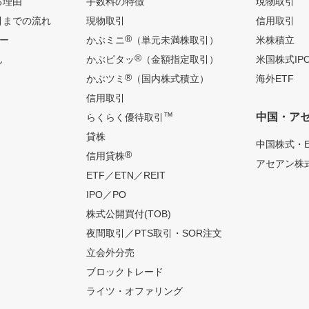
る理由
手数料の特徴
現物取引
引までの流れ
現物取引
信用取引
®
ー
かぶミニ
（単元未満株取引）
米株積立
®
ん
かぶピタッ
（金額指定取引）
米国株式IP
®
かぶツミ
（国内株式積立）
海外ETF
信用取引
™
中国・ア
らくらく優待取引
貸株
中国株式・E
®
信用貸株
アセアン株式
ETF／ETN／REIT
IPO／PO
株式公開買付(TOB)
夜間取引／PTS取引・SOR注文
立会外分売
ブロックトレード
ライツ・オファリング