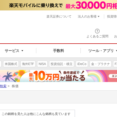
楽天証券について
法人のお客様
投資情
よくあるご質問
サービス
手数料
ツール・アプリ
米国株式
海外ETF
NISA
投資信託・積立
iDeCo
金・プラチナ
F
検索
> 株価
この銘柄を見た人は他にこんな銘柄も見ています