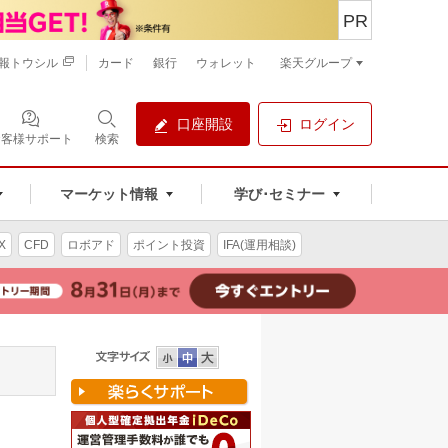
PR
報トウシル
カード
銀行
ウォレット
楽天グループ
口座開設
ログイン
お客様サポート
検索
マーケット情報
学び･セミナー
X
CFD
ロボアド
ポイント投資
IFA(運用相談)