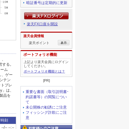
暗証番号は定期的に更新
楽天FX口座を開設
楽天会員情報
楽天ポイント
ポートフォリオ機能
上記より楽天会員にログイン
してください。
ポートフォリオ機能とは？
[PR]
重要な書面（取引説明書･
約諾書等）の閲覧につい
て
未公開株の勧誘にご注意
フィッシング詐欺にご注
意
お客様へのご注意