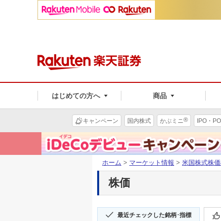
はじめての方へ
商品
®
キャンペーン
国内株式
かぶミニ
IPO・PO
ホーム
>
マーケット情報
>
米国株式株価
株価
最近チェックした銘柄･指標