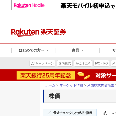
はじめての方へ
商品
®
キャンペーン
国内株式
かぶミニ
IPO・PO
米
ホーム
>
マーケット情報
>
米国株式株価検索
株価
最近チェックした銘柄･指標
この