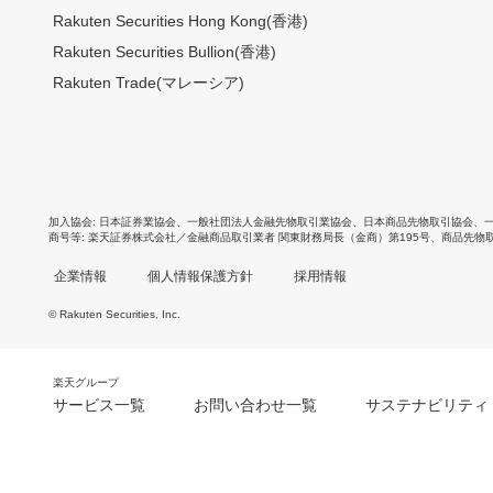
Rakuten Securities Hong Kong(香港)
Rakuten Securities Bullion(香港)
Rakuten Trade(マレーシア)
加入協会
日本証券業協会
、
一般社団法人金融先物取引業協会
、
日本商品先物取引協会
、
商号等
楽天証券株式会社／金融商品取引業者 関東財務局長（金商）第195号、商品先物
企業情報
個人情報保護方針
採用情報
© Rakuten Securities, Inc.
楽天グループ
サービス一覧
お問い合わせ一覧
サステナビリティ