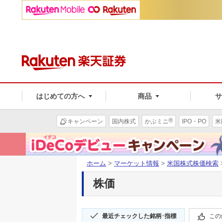
はじめての方へ
商品
®
キャンペーン
国内株式
かぶミニ
IPO・PO
米
ホーム
>
マーケット情報
>
米国株式株価検索
株価
最近チェックした銘柄･指標
この