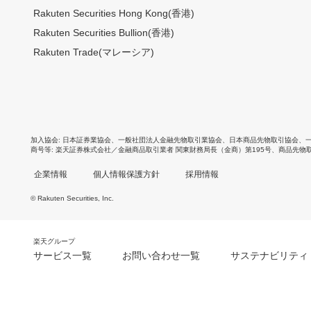
Rakuten Securities Hong Kong(香港)
Rakuten Securities Bullion(香港)
Rakuten Trade(マレーシア)
加入協会
日本証券業協会
、
一般社団法人金融先物取引業協会
、
日本商品先物取引協会
、
商号等
楽天証券株式会社／金融商品取引業者 関東財務局長（金商）第195号、商品先物
企業情報
個人情報保護方針
採用情報
© Rakuten Securities, Inc.
楽天グループ
サービス一覧
お問い合わせ一覧
サステナビリティ