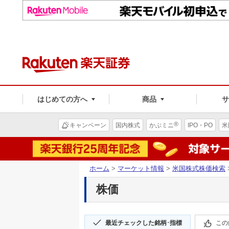
はじめての方へ
商品
®
キャンペーン
国内株式
かぶミニ
IPO・PO
米
ホーム
>
マーケット情報
>
米国株式株価検索
株価
最近チェックした銘柄･指標
この