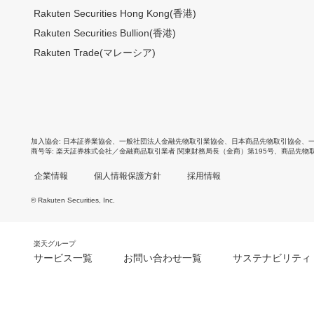
Rakuten Securities Hong Kong(香港)
Rakuten Securities Bullion(香港)
Rakuten Trade(マレーシア)
加入協会
日本証券業協会
、
一般社団法人金融先物取引業協会
、
日本商品先物取引協会
、
商号等
楽天証券株式会社／金融商品取引業者 関東財務局長（金商）第195号、商品先物
企業情報
個人情報保護方針
採用情報
© Rakuten Securities, Inc.
楽天グループ
サービス一覧
お問い合わせ一覧
サステナビリティ