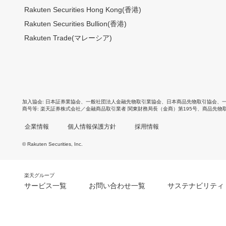
Rakuten Securities Hong Kong(香港)
Rakuten Securities Bullion(香港)
Rakuten Trade(マレーシア)
加入協会
日本証券業協会
、
一般社団法人金融先物取引業協会
、
日本商品先物取引協会
、
商号等
楽天証券株式会社／金融商品取引業者 関東財務局長（金商）第195号、商品先物
企業情報
個人情報保護方針
採用情報
© Rakuten Securities, Inc.
楽天グループ
サービス一覧
お問い合わせ一覧
サステナビリティ