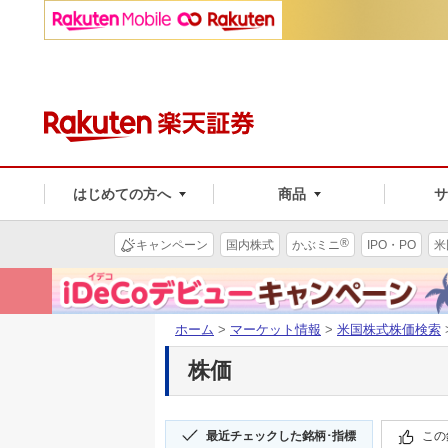
はじめての方へ
商品
®
キャンペーン
国内株式
かぶミニ
IPO・PO
米
ホーム
>
マーケット情報
>
米国株式株価検索
株価
最近チェックした銘柄･指標
この