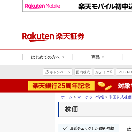
はじめての方へ
商品
®
キャンペーン
国内株式
かぶミニ
IPO・PO
ホーム
>
マーケット情報
>
米国株式株価
株価
最近チェックした銘柄･指標