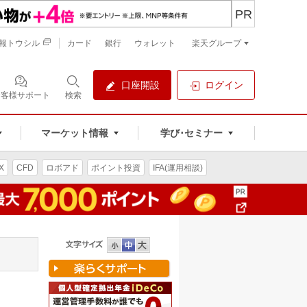
PR
報トウシル
カード
銀行
ウォレット
楽天グループ
口座開設
ログイン
お客様サポート
検索
マーケット情報
学び･セミナー
X
CFD
ロボアド
ポイント投資
IFA(運用相談)