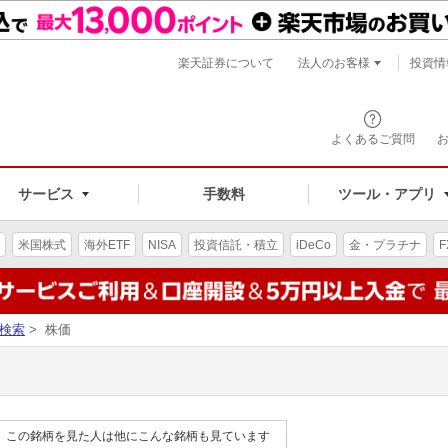
楽天証券について
法人のお客様
投資情
よくあるご質問
サービス
手数料
ツール・アプリ
米国株式
海外ETF
NISA
投資信託・積立
iDeCo
金・プラチナ
F
検索
> 株価
この銘柄を見た人は他にこんな銘柄も見ています