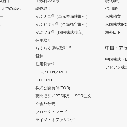
る理由
手数料の特徴
現物取引
引までの流れ
現物取引
信用取引
®
ー
かぶミニ
（単元未満株取引）
米株積立
®
ん
かぶピタッ
（金額指定取引）
米国株式IP
®
かぶツミ
（国内株式積立）
海外ETF
信用取引
™
中国・ア
らくらく優待取引
貸株
中国株式・E
®
信用貸株
アセアン株式
ETF／ETN／REIT
IPO／PO
株式公開買付(TOB)
夜間取引／PTS取引・SOR注文
立会外分売
ブロックトレード
ライツ・オファリング