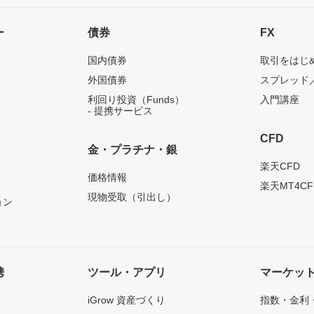
ー
債券
FX
国内債券
取引をはじ
外国債券
スプレッド
利回り投資（Funds）
入門講座
- 提携サービス
CFD
金・プラチナ・銀
）
楽天CFD
価格情報
楽天MT4CF
現物受取（引出し）
ョン
携
ツール・アプリ
マーケッ
iGrow 資産づくり
指数・金利